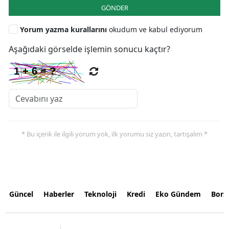
GÖNDER
Yorum yazma kurallarını
okudum ve kabul ediyorum
Aşağıdaki görselde işlemin sonucu kaçtır?
* Bu içerik ile ilgili yorum yok, ilk yorumu siz yazın, tartışalım *
Güncel
Haberler
Teknoloji
Kredi
Eko Gündem
Bors