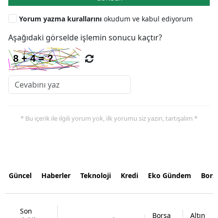
Yorum yazma kurallarını
okudum ve kabul ediyorum
Aşağıdaki görselde işlemin sonucu kaçtır?
* Bu içerik ile ilgili yorum yok, ilk yorumu siz yazın, tartışalım *
Güncel
Haberler
Teknoloji
Kredi
Eko Gündem
Bors
Son
Borsa
Altın