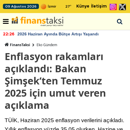
Künye
İletişim
09 Ağustos 2026
27
°
2026 Haziran Ayında Bütçe Artışı Yaşandı
22:26
FinansTaksi
Eko Gündem
Enflasyon rakamları
açıklandı: Bakan
Şimşek’ten Temmuz
2025 için umut veren
açıklama
TÜİK, Haziran 2025 enflasyon verilerini açıkladı.
Yıllık enflasyon yüzde 35,05 olurken, Hazine ve