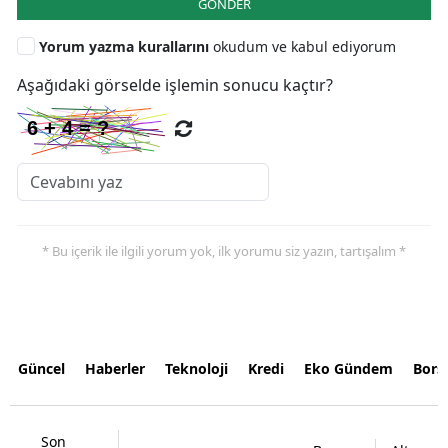
GÖNDER
Yorum yazma kurallarını
okudum ve kabul ediyorum
Aşağıdaki görselde işlemin sonucu kaçtır?
* Bu içerik ile ilgili yorum yok, ilk yorumu siz yazın, tartışalım *
Güncel
Haberler
Teknoloji
Kredi
Eko Gündem
Bors
Son