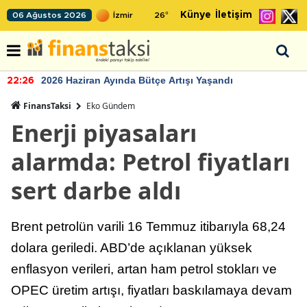
Künye
İletişim
06 Ağustos 2026
26
°
2026 Haziran Ayında Bütçe Artışı Yaşandı
22:26
FinansTaksi
Eko Gündem
Enerji piyasaları
alarmda: Petrol fiyatları
sert darbe aldı
Brent petrolün varili 16 Temmuz itibarıyla 68,24
dolara geriledi. ABD’de açıklanan yüksek
enflasyon verileri, artan ham petrol stokları ve
OPEC üretim artışı, fiyatları baskılamaya devam