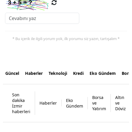
* Bu içerik ile ilgili yorum yok, ilk yorumu siz yazın, tartışalım *
Güncel
Haberler
Teknoloji
Kredi
Eko Gündem
Bors
Son
Borsa
Altın
dakika
Eko
Haberler
ve
ve
İzmir
Gündem
Yatırım
Döviz
haberleri