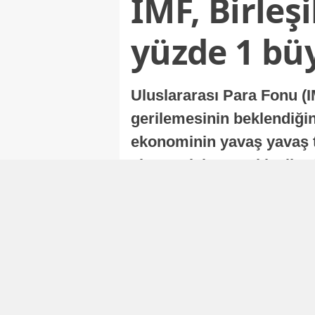
IMF, Birleş
yüzde 1 bü
Uluslararası Para Fonu (I
gerilemesinin beklendiğini
ekonominin yavaş yavaş t
ekonomisi, sonraki yıllard
Nur Duman