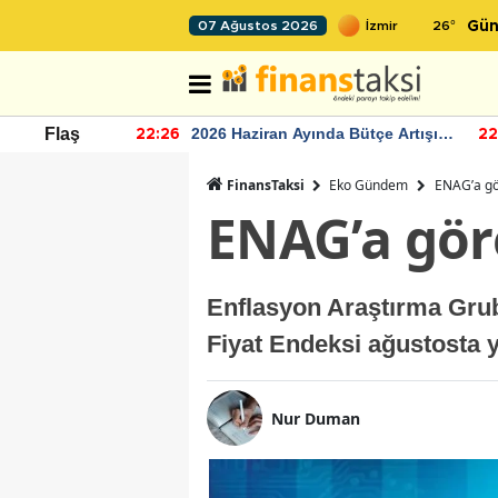
26
°
07 Ağustos 2026
Gün
r seviyesinin
2026 Haziran Ayında Bütçe Artışı
Flaş
22:26
22
Yaşandı
FinansTaksi
Eko Gündem
ENAG’a gör
ENAG’a göre
Enflasyon Araştırma Grubu
Fiyat Endeksi ağustosta y
Nur Duman