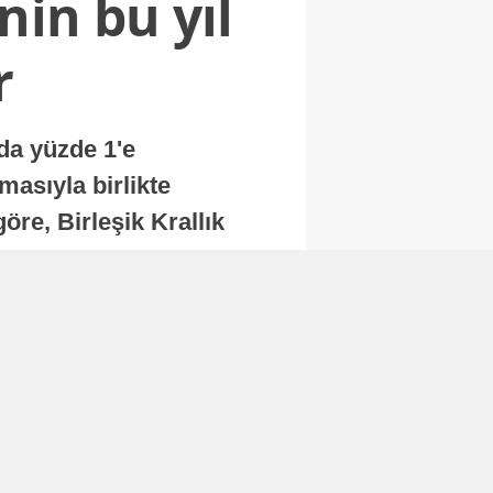
nin bu yıl
r
nda yüzde 1'e
masıyla birlikte
re, Birleşik Krallık
.
Abone Ol
Finans