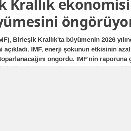
ik Krallık ekonomisi
yümesini öngörüyo
MF), Birleşik Krallık'ta büyümenin 2026 yılı
 açıkladı. IMF, enerji şokunun etkisinin azal
oparlanacağını öngördü. IMF'nin raporuna gö
a istikrarlı bir toparlanma süreci yaşayabilir
Yayınlanma
16 Temmuz 2026 - 22:37