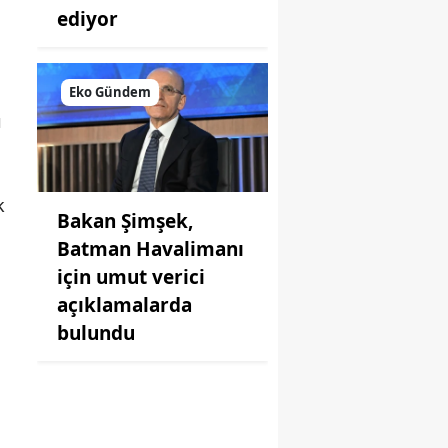
ediyor
Eko Gündem
ı
k
Bakan Şimşek,
Batman Havalimanı
için umut verici
açıklamalarda
bulundu