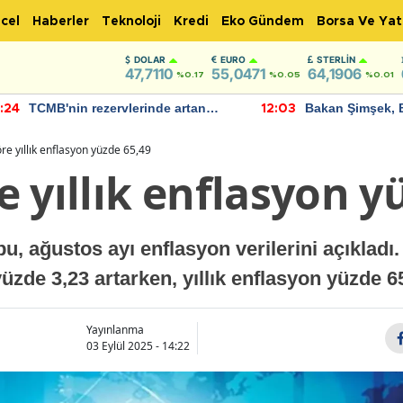
cel
Haberler
Teknoloji
Kredi
Eko Gündem
Borsa Ve Yat
DOLAR
EURO
STERLIN
47,7110
55,0471
64,1906
%0.17
%0.05
%0.01
TCMB'nin rezervlerinde artan
Bakan Şimşek, 
:24
12:03
momentum devam ediyor
için umut verici
bulundu
e yıllık enflasyon yüzde 65,49
 yıllık enflasyon y
, ağustos ayı enflasyon verilerini açıkladı
üzde 3,23 artarken, yıllık enflasyon yüzde 6
Yayınlanma
03 Eylül 2025 - 14:22