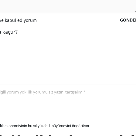
GÖNDE
e kabul ediyorum
 kaçtır?
 ilgili yorum yok, ilk yorumu siz yazın, tartışalım *
allık ekonomisinin bu yıl yüzde 1 büyümesini öngörüyor