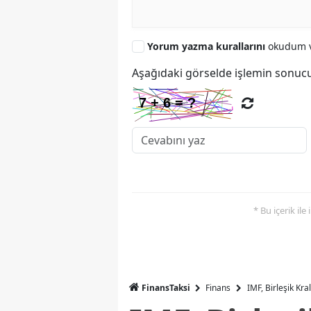
Yorum yazma kurallarını
okudum v
Aşağıdaki görselde işlemin sonucu
* Bu içerik ile
FinansTaksi
Finans
IMF, Birleşik Kr