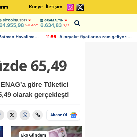
Künye
İletişim
ırım
BITCOIN
(USDT)
GRAM ALTIN
64.955,98
6.634,83
%0.607
2,19
Batman Havalimanı
Akaryakıt fiyatlarına zam geliyor:
11:56
 açıklamalarda
Yeni tarih açıklandı
üzde 65,49
. ENAG’a göre Tüketici
5,49 olarak gerçekleşti
Abone Ol
Eko Gündem