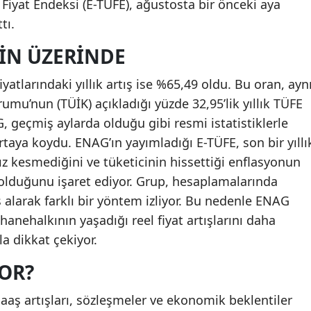
Fiyat Endeksi (E-TÜFE), ağustosta bir önceki aya
tı.
’IN ÜZERINDE
yatlarındaki yıllık artış ise %65,49 oldu. Bu oran, ayn
umu’nun (TÜİK) açıkladığı yüzde 32,95’lik yıllık TÜFE
G, geçmiş aylarda olduğu gibi resmi istatistiklerle
taya koydu. ENAG’ın yayımladığı E-TÜFE, son bir yıllı
ız kesmediğini ve tüketicinin hissettiği enflasyonun
olduğunu işaret ediyor. Grup, hesaplamalarında
s alarak farklı bir yöntem izliyor. Bu nedenle ENAG
hanehalkının yaşadığı reel fiyat artışlarını daha
a dikkat çekiyor.
OR?
aaş artışları, sözleşmeler ve ekonomik beklentiler