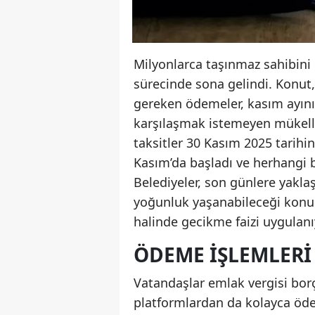
Milyonlarca taşınmaz sahibini 
sürecinde sona gelindi. Konut, 
gereken ödemeler, kasım ayının
karşılaşmak istemeyen mükelle
taksitler 30 Kasım 2025 tarih
Kasım’da başladı ve herhangi b
Belediyeler, son günlere yakla
yoğunluk yaşanabileceği kon
halinde gecikme faizi uygulanıy
ÖDEME İŞLEMLERI 
Vatandaşlar emlak vergisi borçl
platformlardan da kolayca öde