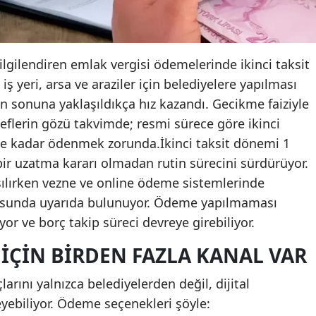
ilgilendiren emlak vergisi ödemelerinde ikinci taksit
iş yeri, arsa ve araziler için belediyelere yapılması
 sonuna yaklaşıldıkça hız kazandı. Gecikme faiziyle
flerin gözü takvimde; resmi sürece göre ikinci
ine kadar ödenmek zorunda.İkinci taksit dönemi 1
ir uzatma kararı olmadan rutin sürecini sürdürüyor.
şılırken vezne ve online ödeme sistemlerinde
usunda uyarıda bulunuyor. Ödeme yapılmaması
or ve borç takip süreci devreye girebiliyor.
İÇIN BIRDEN FAZLA KANAL VAR
arını yalnızca belediyelerden değil, dijital
yebiliyor. Ödeme seçenekleri şöyle: