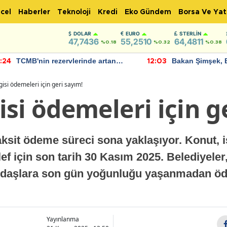
cel
Haberler
Teknoloji
Kredi
Eko Gündem
Borsa Ve Yat
DOLAR
EURO
STERLIN
47,7436
55,2510
64,4811
%0.18
%0.32
%0.38
TCMB'nin rezervlerinde artan
Bakan Şimşek, 
:24
12:03
momentum devam ediyor
için umut verici
bulundu
isi ödemeleri için geri sayım!
si ödemeleri için g
aksit ödeme süreci sona yaklaşıyor. Konut, iş
ef için son tarih 30 Kasım 2025. Belediyeler
andaşlara son gün yoğunluğu yaşanmadan ö
Yayınlanma