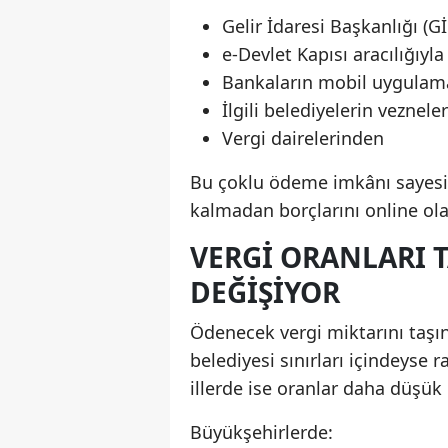
Gelir İdaresi Başkanlığı (G
e-Devlet Kapısı aracılığıyla
Bankaların mobil uygulamal
İlgili belediyelerin veznele
Vergi dairelerinden
Bu çoklu ödeme imkânı sayesin
kalmadan borçlarını online ol
VERGI ORANLARI 
DEĞIŞIYOR
Ödenecek vergi miktarını taşın
belediyesi sınırları içindeys
illerde ise oranlar daha düşük
Büyükşehirlerde: