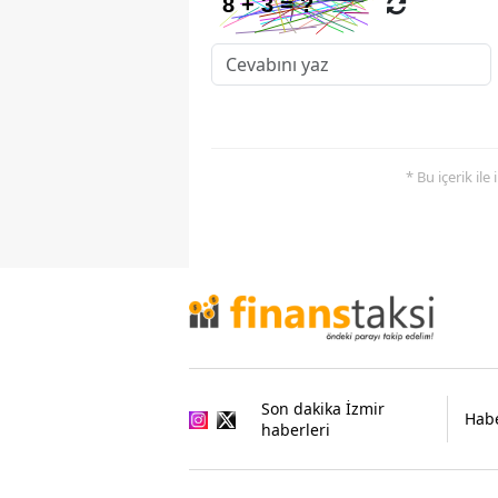
* Bu içerik ile
Son dakika İzmir
Habe
haberleri