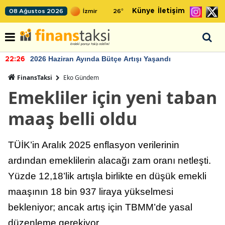
Künye
İletişim
08 Ağustos 2026
26
°
2026 Haziran Ayında Bütçe Artışı Yaşandı
22:26
FinansTaksi
Eko Gündem
Emekliler için yeni taban
maaş belli oldu
TÜİK’in Aralık 2025 enflasyon verilerinin
ardından emeklilerin alacağı zam oranı netleşti.
Yüzde 12,18’lik artışla birlikte en düşük emekli
maaşının 18 bin 937 liraya yükselmesi
bekleniyor; ancak artış için TBMM’de yasal
düzenleme gerekiyor