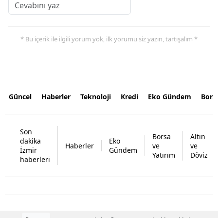
* Bu içerik ile ilgili yorum yok, ilk yorumu siz yazın, tartışalım *
Güncel
Haberler
Teknoloji
Kredi
Eko Gündem
Bors
Son
Borsa
Altın
dakika
Eko
Haberler
ve
ve
İzmir
Gündem
Yatırım
Döviz
haberleri