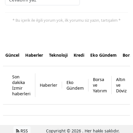
* Bu içerik ile ilgili yorum yok, ilk yorumu siz yazın, tartışalım *
Güncel
Haberler
Teknoloji
Kredi
Eko Gündem
Bors
Son
Borsa
Altın
dakika
Eko
Haberler
ve
ve
İzmir
Gündem
Yatırım
Döviz
haberleri
RSS
Copyright © 2026 . Her hakkı saklıdır.