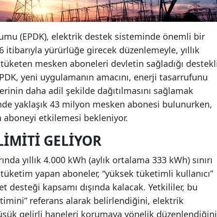
umu (EPDK), elektrik destek sisteminde önemli bir
6 itibarıyla yürürlüğe girecek düzenlemeyle, yıllık
 tüketen mesken aboneleri devletin sağladığı destekl
PDK, yeni uygulamanın amacını, enerji tasarrufunu
erinin daha adil şekilde dağıtılmasını sağlamak
linde yaklaşık 43 milyon mesken abonesi bulunurken,
n aboneyi etkilemesi bekleniyor.
LIMITI GELIYOR
nda yıllık 4.000 kWh (aylık ortalama 333 kWh) sınırı
 tüketim yapan aboneler, “yüksek tüketimli kullanıcı”
let desteği kapsamı dışında kalacak. Yetkililer, bu
timini” referans alarak belirlendiğini, elektrik
üşük gelirli haneleri korumaya yönelik düzenlendiğini