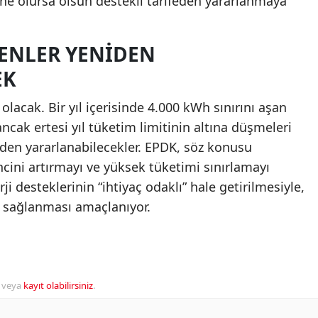
r ne olursa olsun destekli tarifeden yararlanmaya
ŞENLER YENIDEN
EK
lacak. Bir yıl içerisinde 4.000 kWh sınırını aşan
ncak ertesi yıl tüketim limitinin altına düşmeleri
eden yararlanabilecekler. EPDK, söz konusu
lincini artırmayı ve yüksek tüketimi sınırlamayı
rji desteklerinin “ihtiyaç odaklı” hale getirilmesiyle,
n sağlanması amaçlanıyor.
veya
kayıt olabilirsiniz
.