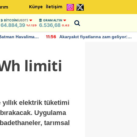
Künye
İletişim
ırım
BITCOIN
(USDT)
GRAM ALTIN
64.884,39
6.536,68
%1.129
0,62
Batman Havalimanı
Akaryakıt fiyatlarına zam geliyor:
11:56
 açıklamalarda
Yeni tarih açıklandı
Wh limiti
ıllık elektrik tüketimi
a bırakacak. Uygulama
 ibadethaneler, tarımsal