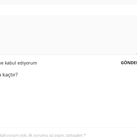
GÖNDE
e kabul ediyorum
 kaçtır?
 ilgili yorum yok, ilk yorumu siz yazın, tartışalım *