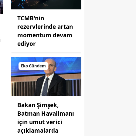
TCMB'nin
rezervlerinde artan
momentum devam
i
ediyor
Eko Gündem
Bakan Şimşek,
Batman Havalimanı
için umut verici
açıklamalarda