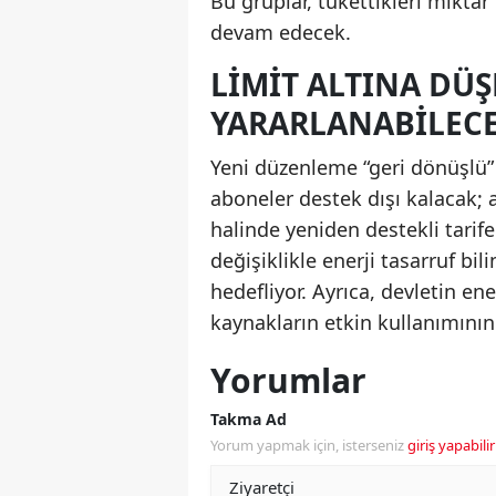
Bu gruplar, tükettikleri mikta
devam edecek.
LIMIT ALTINA DÜ
YARARLANABILEC
Yeni düzenleme “geri dönüşlü” o
aboneler destek dışı kalacak; a
halinde yeniden destekli tarif
değişiklikle enerji tasarruf bi
hedefliyor. Ayrıca, devletin ene
kaynakların etkin kullanımını
Yorumlar
Takma Ad
Yorum yapmak için, isterseniz
giriş yapabilir