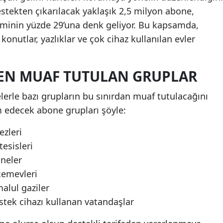
estekten çıkarılacak yaklaşık 2,5 milyon abone,
minin yüzde 29’una denk geliyor. Bu kapsamda,
onutlar, yazlıklar ve çok cihaz kullanılan evler
DEN MUAF TUTULAN GRUPLAR
lerle bazı grupların bu sınırdan muaf tutulacağını
 edecek abone grupları şöyle:
zleri
esisleri
neler
cemevleri
malul gaziler
tek cihazı kullanan vatandaşlar