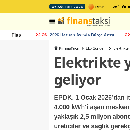
26
°
06 Ağustos 2026
Gün
r seviyesinin
2026 Haziran Ayında Bütçe Artışı
Flaş
22:26
22
Yaşandı
FinansTaksi
Eko Gündem
Elektrikte
Elektrikte 
geliyor
EPDK, 1 Ocak 2026’dan iti
4.000 kWh’i aşan mesken 
yaklaşık 2,5 milyon aboney
üreticiler ve sağlık gerek