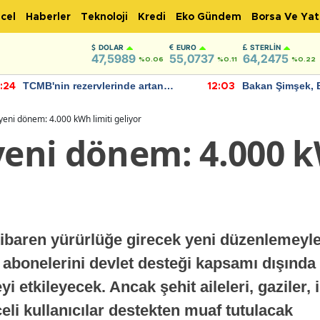
cel
Haberler
Teknoloji
Kredi
Eko Gündem
Borsa Ve Yat
DOLAR
EURO
STERLIN
47,5989
55,0737
64,2475
%0.06
%0.11
%0.22
TCMB'nin rezervlerinde artan
Bakan Şimşek, 
:24
12:03
momentum devam ediyor
için umut verici
bulundu
 yeni dönem: 4.000 kWh limiti geliyor
yeni dönem: 4.000 k
baren yürürlüğe girecek yeni düzenlemeyle y
abonelerini devlet desteği kapsamı dışınd
i etkileyecek. Ancak şehit aileleri, gaziler,
çeli kullanıcılar destekten muaf tutulacak