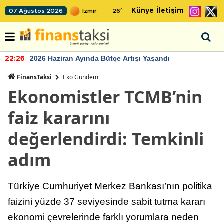
Künye
İletişim
07 Ağustos 2026
26
°
2026 Haziran Ayında Bütçe Artışı Yaşandı
22:26
FinansTaksi
Eko Gündem
Ekonomistler TCMB’nin
faiz kararını
değerlendirdi: Temkinli
adım
Türkiye Cumhuriyet Merkez Bankası’nın politika
faizini yüzde 37 seviyesinde sabit tutma kararı
ekonomi çevrelerinde farklı yorumlara neden