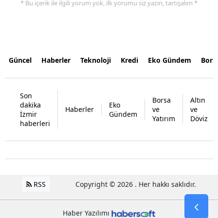
* Bu içerik ile ilgili yorum yok, ilk yorumu siz yazın, tartışalım *
Güncel
Haberler
Teknoloji
Kredi
Eko Gündem
Bors
Son
Borsa
Altın
dakika
Eko
Haberler
ve
ve
İzmir
Gündem
Yatırım
Döviz
haberleri
RSS
Copyright © 2026 . Her hakkı saklıdır.
Haber Yazılımı