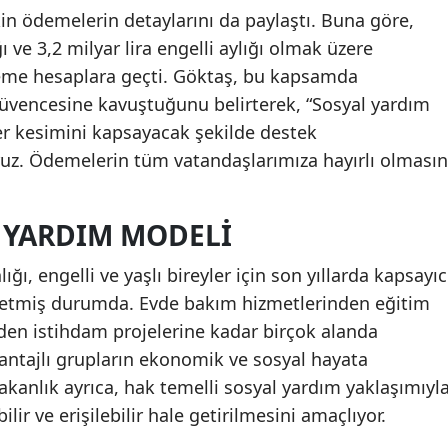
in ödemelerin detaylarını da paylaştı. Buna göre,
ğı ve 3,2 milyar lira engelli aylığı olmak üzere
deme hesaplara geçti. Göktaş, bu kapsamda
güvencesine kavuştuğunu belirterek, “Sosyal yardım
r kesimini kapsayacak şekilde destek
uz. Ödemelerin tüm vatandaşlarımıza hayırlı olmasın
L YARDIM MODELI
ğı, engelli ve yaşlı bireyler için son yıllarda kapsayıc
şletmiş durumda. Evde bakım hizmetlerinden eğitim
den istihdam projelerine kadar birçok alanda
antajlı grupların ekonomik ve sosyal hayata
kanlık ayrıca, hak temelli sosyal yardım yaklaşımıyl
ir ve erişilebilir hale getirilmesini amaçlıyor.