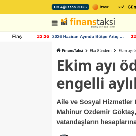
26
°
08 Ağustos 2026
Gün
r seviyesinin
2026 Haziran Ayında Bütçe Artışı
Flaş
22:26
22
Yaşandı
FinansTaksi
Eko Gündem
Ekim ayı ö
Ekim ayı öd
engelli ayl
Aile ve Sosyal Hizmetler 
Mahinur Özdemir Göktaş, to
vatandaşların hesaplarına y