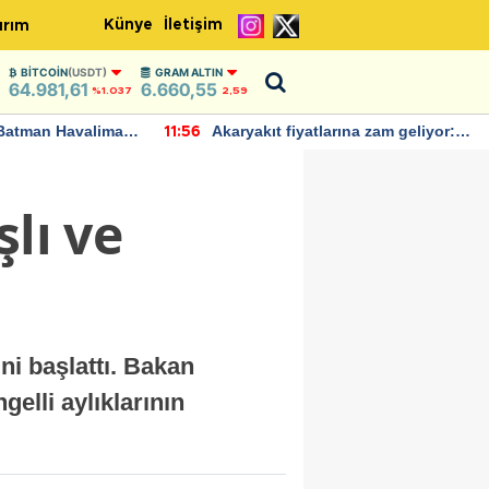
Künye
İletişim
ırım
BITCOIN
(USDT)
GRAM ALTIN
64.981,61
6.660,55
%1.037
2,59
Batman Havalimanı
Akaryakıt fiyatlarına zam geliyor:
11:56
 açıklamalarda
Yeni tarih açıklandı
lı ve
ni başlattı. Bakan
elli aylıklarının