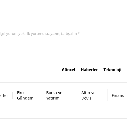
 ilgili yorum yok, ilk yorumu siz yazın, tartışalım *
Güncel
Haberler
Teknoloji
Eko
Borsa ve
Altın ve
rler
Finans
Gündem
Yatırım
Döviz