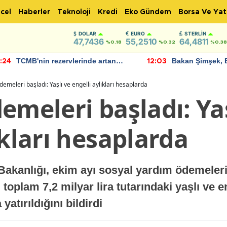
cel
Haberler
Teknoloji
Kredi
Eko Gündem
Borsa Ve Yat
DOLAR
EURO
STERLIN
47,7436
55,2510
64,4811
%0.18
%0.32
%0.38
TCMB'nin rezervlerinde artan
Bakan Şimşek, 
:24
12:03
momentum devam ediyor
için umut verici
bulundu
demeleri başladı: Yaşlı ve engelli aylıkları hesaplarda
emeleri başladı: Yaş
ıkları hesaplarda
Bakanlığı, ekim ayı sosyal yardım ödemeleri
plam 7,2 milyar lira tutarındaki yaşlı ve eng
atırıldığını bildirdi