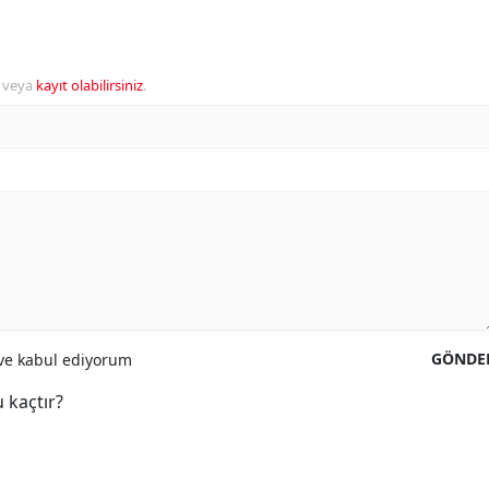
veya
kayıt olabilirsiniz
.
GÖNDE
e kabul ediyorum
 kaçtır?