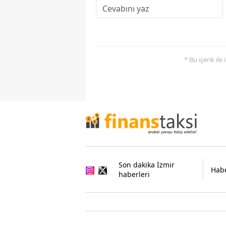
* Bu içerik ile
Son dakika İzmir
Habe
haberleri