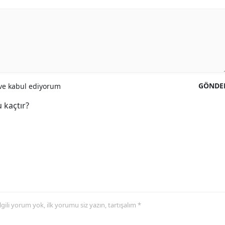
GÖNDE
e kabul ediyorum
 kaçtır?
 ilgili yorum yok, ilk yorumu siz yazın, tartışalım *