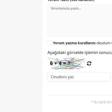
Yorum yazma kurallarını
okudum v
Aşağıdaki görselde işlemin sonucu
* Bu içerik ile