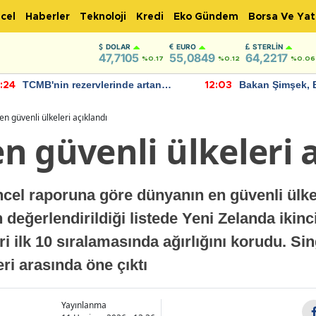
cel
Haberler
Teknoloji
Kredi
Eko Gündem
Borsa Ve Yat
DOLAR
EURO
STERLIN
47,7105
55,0849
64,2217
%0.17
%0.12
%0.06
TCMB'nin rezervlerinde artan
Bakan Şimşek, 
:24
12:03
momentum devam ediyor
için umut verici
bulundu
n güvenli ülkeleri açıklandı
 güvenli ülkeleri 
cel raporuna göre dünyanın en güvenli ülke
 değerlendirildiği listede Yeni Zelanda ikinc
ri ilk 10 sıralamasında ağırlığını korudu. S
ri arasında öne çıktı
Yayınlanma