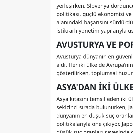
yerleşirken, Slovenya dördüncü 
politikası, güçlü ekonomisi ve
alanındaki başarısını sürdürdü
istikrarlı yönetim yapılarıyla ü
AVUSTURYA VE POR
Avusturya dünyanın en güvenli 
aldı. Her iki ülke de Avrupa'nı
gösterilirken, toplumsal huzur
ASYA'DAN IKI ÜLKE
Asya kıtasını temsil eden iki ül
sekizinci sırada bulunurken, J
dünyanın en düşük suç oranlar
politikalarıyla öne çıkıyor. Ja
düşük suç oranları sayesinde 