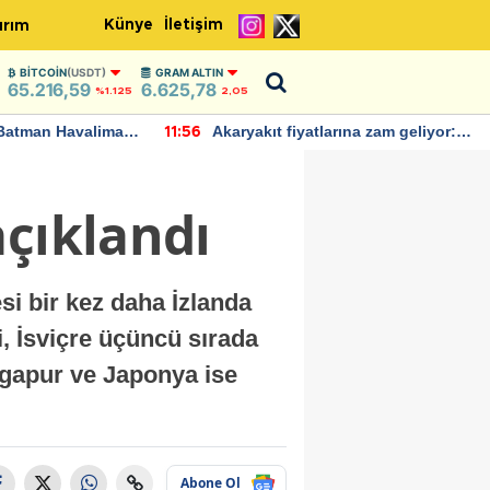
Künye
İletişim
ırım
BITCOIN
(USDT)
GRAM ALTIN
65.216,59
6.625,78
%1.125
2,05
Batman Havalimanı
Akaryakıt fiyatlarına zam geliyor:
11:56
 açıklamalarda
Yeni tarih açıklandı
açıklandı
si bir kez daha İzlanda
i, İsviçre üçüncü sırada
ingapur ve Japonya ise
Abone Ol