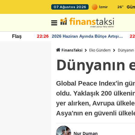
26
°
07 Ağustos 2026
Gün
r seviyesinin
2026 Haziran Ayında Bütçe Artışı
Flaş
22:26
22
Yaşandı
FinansTaksi
Eko Gündem
Dünyanın e
Dünyanın en
Global Peace Index'in gün
oldu. Yaklaşık 200 ülkenin
yer alırken, Avrupa ülkele
Asya'nın en güvenli ülkele
Nur Duman