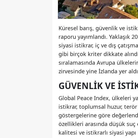
Küresel barış, güvenlik ve isti
raporu yayımlandı. Yaklaşık 20
siyasi istikrar, iç ve dış çatış
gibi birçok kriter dikkate alın
sıralamasında Avrupa ülkelerin
zirvesinde yine İzlanda yer aldı
GÜVENLIK VE IST
Global Peace Index, ülkeleri y
istikrar, toplumsal huzur, terör 
göstergelerine göre değerlendi
özellikleri arasında düşük su
kalitesi ve istikrarlı siyasi yapı