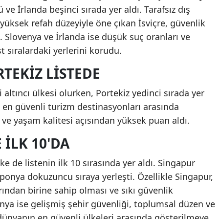
ve İrlanda beşinci sırada yer aldı. Tarafsız dış
 yüksek refah düzeyiyle öne çıkan İsviçre, güvenlik
. Slovenya ve İrlanda ise düşük suç oranları ve
st sıralardaki yerlerini korudu.
TEKIZ LISTEDE
altıncı ülkesi olurken, Portekiz yedinci sırada yer
n en güvenli turizm destinasyonları arasında
 ve yaşam kalitesi açısından yüksek puan aldı.
 ILK 10'DA
ke de listenin ilk 10 sırasında yer aldı. Singapur
aponya dokuzuncu sıraya yerleşti. Özellikle Singapur,
ından birine sahip olması ve sıkı güvenlik
ponya ise gelişmiş şehir güvenliği, toplumsal düzen ve
dünyanın en güvenli ülkeleri arasında gösterilmeye