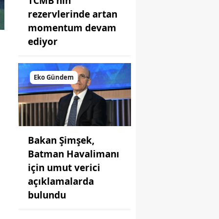
TCMB'nin
rezervlerinde artan
momentum devam
ediyor
Eko Gündem
Bakan Şimşek,
Batman Havalimanı
için umut verici
açıklamalarda
bulundu