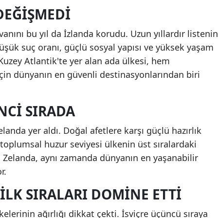
DEĞIŞMEDI
nını bu yıl da İzlanda korudu. Uzun yıllardır listenin
 düşük suç oranı, güçlü sosyal yapısı ve yüksek yaşam
 Kuzey Atlantik'te yer alan ada ülkesi, hem
için dünyanın en güvenli destinasyonlarından biri
NCI SIRADA
elanda yer aldı. Doğal afetlere karşı güçlü hazırlık
 toplumsal huzur seviyesi ülkenin üst sıralardaki
ni Zelanda, aynı zamanda dünyanın en yaşanabilir
r.
ILK SIRALARI DOMINE ETTI
elerinin ağırlığı dikkat çekti. İsviçre üçüncü sıraya