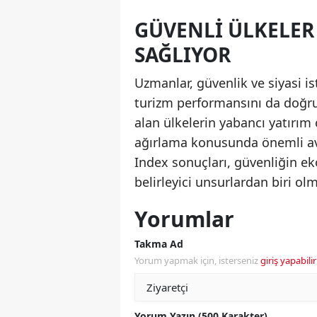
GÜVENLI ÜLKELER
SAĞLIYOR
Uzmanlar, güvenlik ve siyasi is
turizm performansını da doğruda
alan ülkelerin yabancı yatırım
ağırlama konusunda önemli ava
Index sonuçları, güvenliğin e
belirleyici unsurlardan biri o
Yorumlar
Takma Ad
Yorum yapmak için, isterseniz
giriş yapabilir
Yorum Yazın (500 Karakter)