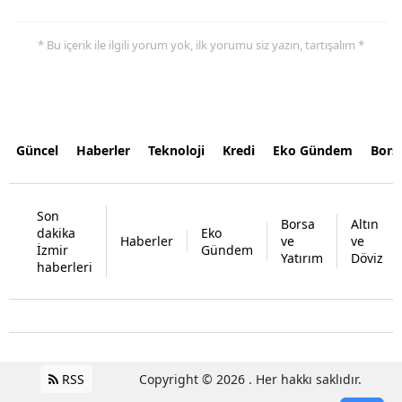
* Bu içerik ile ilgili yorum yok, ilk yorumu siz yazın, tartışalım *
Güncel
Haberler
Teknoloji
Kredi
Eko Gündem
Bors
Son
Borsa
Altın
dakika
Eko
Haberler
ve
ve
İzmir
Gündem
Yatırım
Döviz
haberleri
RSS
Copyright © 2026 . Her hakkı saklıdır.