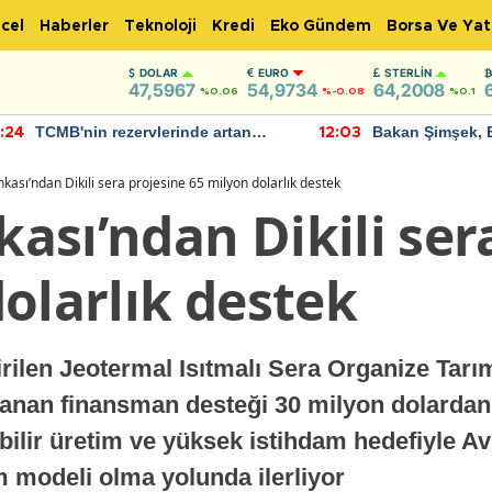
cel
Haberler
Teknoloji
Kredi
Eko Gündem
Borsa Ve Yat
DOLAR
EURO
STERLIN
47,5967
54,9734
64,2008
%0.06
%-0.08
%0.1
TCMB'nin rezervlerinde artan
Bakan Şimşek, 
:24
12:03
momentum devam ediyor
için umut verici
bulundu
ası’ndan Dikili sera projesine 65 milyon dolarlık destek
sı’ndan Dikili ser
olarlık destek
çirilen Jeotermal Isıtmalı Sera Organize Tar
anan finansman desteği 30 milyon dolardan
lebilir üretim ve yüksek istihdam hedefiyle A
m modeli olma yolunda ilerliyor