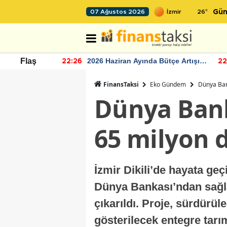
26
°
07 Ağustos 2026
Gün
r seviyesinin
2026 Haziran Ayında Bütçe Artışı
Flaş
22:26
22
Yaşandı
FinansTaksi
Eko Gündem
Dünya Bank
Dünya Banka
65 milyon d
İzmir Dikili’de hayata ge
Dünya Bankası’ndan sağl
çıkarıldı. Proje, sürdürü
gösterilecek entegre tarı