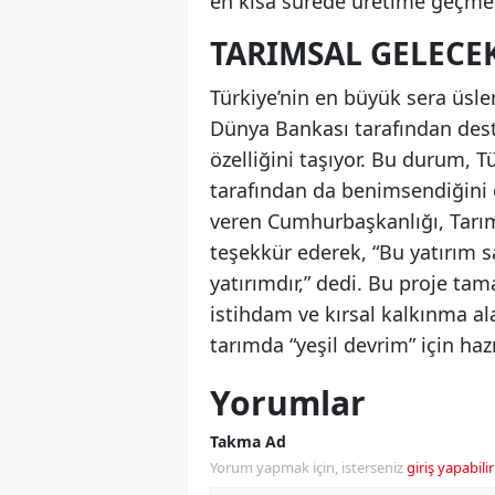
en kısa sürede üretime geçmek
TARIMSAL GELECEK
Türkiye’nin en büyük sera üsle
Dünya Bankası tarafından dest
özelliğini taşıyor. Bu durum, 
tarafından da benimsendiğini 
veren Cumhurbaşkanlığı, Tarım
teşekkür ederek, “Bu yatırım s
yatırımdır,” dedi. Bu proje ta
istihdam ve kırsal kalkınma al
tarımda “yeşil devrim” için hazı
Yorumlar
Takma Ad
Yorum yapmak için, isterseniz
giriş yapabilir