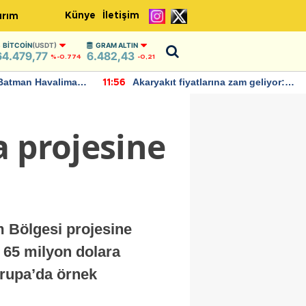
Künye
İletişim
ırım
BITCOIN
(USDT)
GRAM ALTIN
64.479,77
6.482,43
%-0.774
-0,21
Batman Havalimanı
Akaryakıt fiyatlarına zam geliyor:
11:56
 açıklamalarda
Yeni tarih açıklandı
a projesine
ım Bölgesi projesine
 65 milyon dolara
vrupa’da örnek