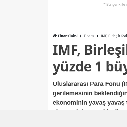
* Bu içerik ile
FinansTaksi
Finans
IMF, Birleşik Kr
IMF, Birleş
yüzde 1 bü
Uluslararası Para Fonu (I
gerilemesinin beklendiğini
ekonominin yavaş yavaş t
ekonomisi, sonraki yıllard