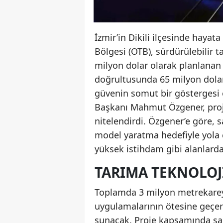
İzmir’in Dikili ilçesinde hayat
Bölgesi (OTB), sürdürülebilir 
milyon dolar olarak planlanan 
doğrultusunda 65 milyon dolara
güvenin somut bir göstergesi o
Başkanı Mahmut Özgener, projey
nitelendirdi. Özgener’e göre, 
model yaratma hedefiyle yola çı
yüksek istihdam gibi alanlarda 
TARIMA TEKNOLOJ
Toplamda 3 milyon metrekareyi 
uygulamalarının ötesine geçer
sunacak. Proje kapsamında sad