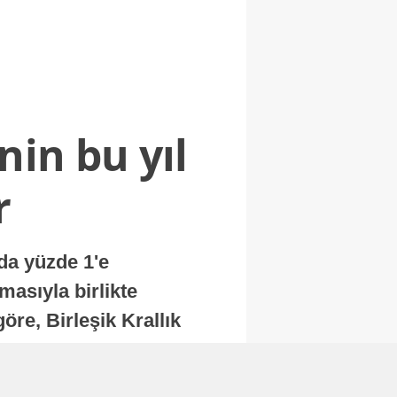
nin bu yıl
r
nda yüzde 1'e
masıyla birlikte
re, Birleşik Krallık
.