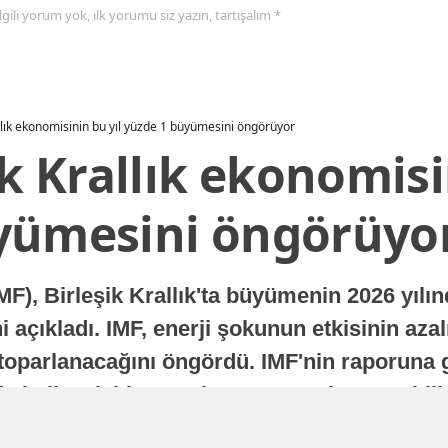
 ilgili yorum yok, ilk yorumu siz yazın, tartışalım *
allık ekonomisinin bu yıl yüzde 1 büyümesini öngörüyor
ik Krallık ekonomisi
yümesini öngörüyo
MF), Birleşik Krallık'ta büyümenin 2026 yılı
 açıkladı. IMF, enerji şokunun etkisinin azal
oparlanacağını öngördü. IMF'nin raporuna gö
a istikrarlı bir toparlanma süreci yaşayabilir