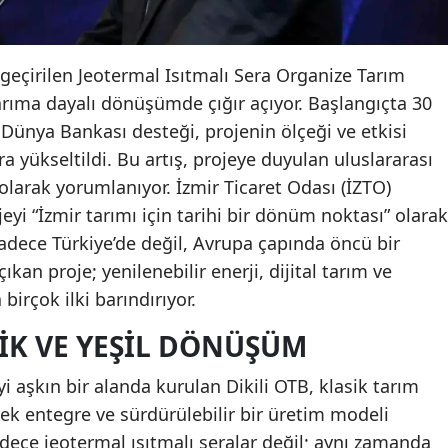
a geçirilen Jeotermal Isıtmalı Sera Organize Tarım
tarıma dayalı dönüşümde çığır açıyor. Başlangıçta 30
Dünya Bankası desteği, projenin ölçeği ve etkisi
 yükseltildi. Bu artış, projeye duyulan uluslararası
larak yorumlanıyor. İzmir Ticaret Odası (İZTO)
i “İzmir tarımı için tarihi bir dönüm noktası” olarak
sadece Türkiye’de değil, Avrupa çapında öncü bir
kan proje; yenilenebilir enerji, dijital tarım ve
birçok ilki barındırıyor.
IK VE YEŞIL DÖNÜŞÜM
aşkın bir alanda kurulan Dikili OTB, klasik tarım
ek entegre ve sürdürülebilir bir üretim modeli
ece jeotermal ısıtmalı seralar değil; aynı zamanda