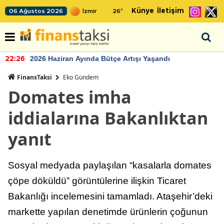
Künye
İletişim
06 Ağustos 2026
26
°
2026 Haziran Ayında Bütçe Artışı Yaşandı
22:26
FinansTaksi
Eko Gündem
Domates imha
iddialarına Bakanlıktan
yanıt
Sosyal medyada paylaşılan “kasalarla domates
çöpe döküldü” görüntülerine ilişkin Ticaret
Bakanlığı incelemesini tamamladı. Ataşehir’deki
markette yapılan denetimde ürünlerin çoğunun