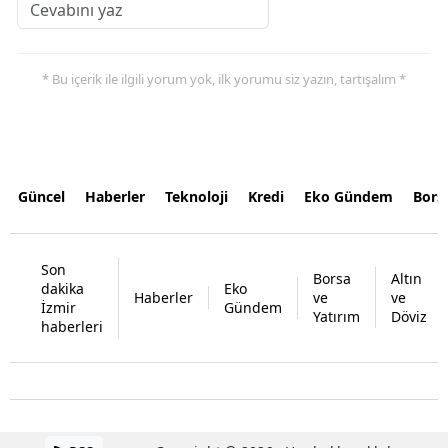
* Bu içerik ile ilgili yorum yok, ilk yorumu siz yazın, tartışalım *
Güncel
Haberler
Teknoloji
Kredi
Eko Gündem
Bors
Son
Borsa
Altın
dakika
Eko
Haberler
ve
ve
İzmir
Gündem
Yatırım
Döviz
haberleri