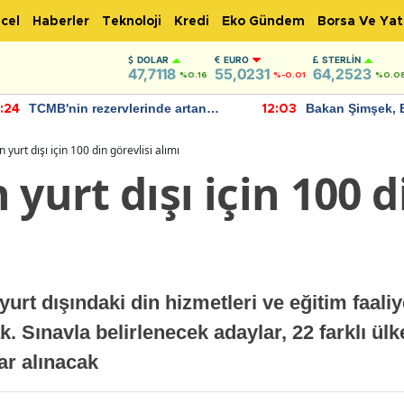
cel
Haberler
Teknoloji
Kredi
Eko Gündem
Borsa Ve Yat
DOLAR
EURO
STERLIN
47,7118
55,0231
64,2523
%0.16
%-0.01
%0.0
TCMB'nin rezervlerinde artan
Bakan Şimşek, 
:24
12:03
momentum devam ediyor
için umut verici
bulundu
 yurt dışı için 100 din görevlisi alımı
yurt dışı için 100 d
 yurt dışındaki din hizmetleri ve eğitim faaliy
k. Sınavla belirlenecek adaylar, 22 farklı ül
ar alınacak