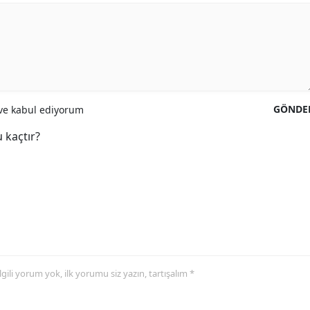
GÖNDE
e kabul ediyorum
 kaçtır?
 ilgili yorum yok, ilk yorumu siz yazın, tartışalım *