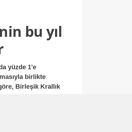
nin bu yıl
r
nda yüzde 1'e
masıyla birlikte
re, Birleşik Krallık
.
Abone Ol