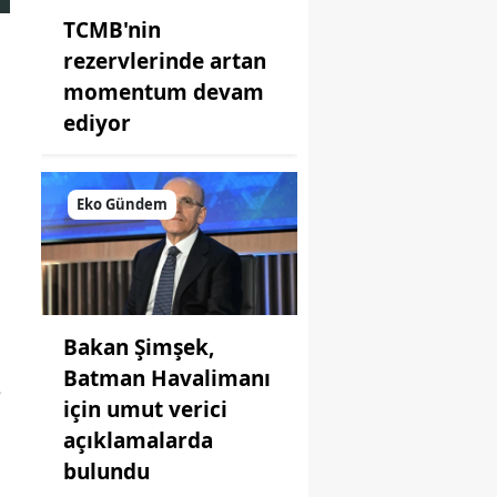
TCMB'nin
rezervlerinde artan
momentum devam
ediyor
Eko Gündem
Bakan Şimşek,
Batman Havalimanı
e
için umut verici
açıklamalarda
bulundu