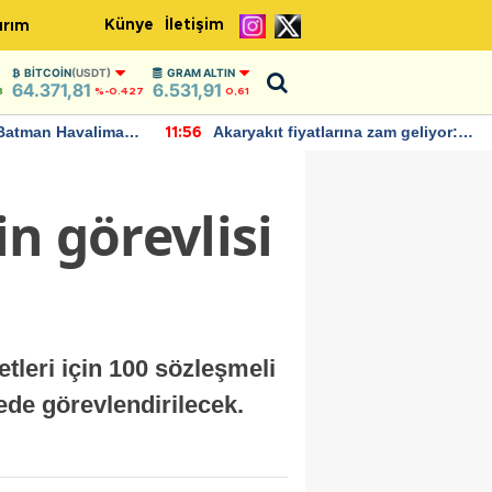
Künye
İletişim
ırım
BITCOIN
(USDT)
GRAM ALTIN
64.371,81
6.531,91
8
%-0.427
0,61
Batman Havalimanı
Akaryakıt fiyatlarına zam geliyor:
11:56
 açıklamalarda
Yeni tarih açıklandı
in görevlisi
etleri için 100 sözleşmeli
kede görevlendirilecek.