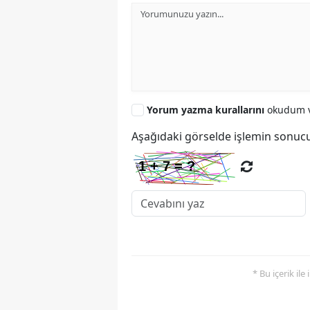
Yorum yazma kurallarını
okudum v
Aşağıdaki görselde işlemin sonucu
* Bu içerik ile