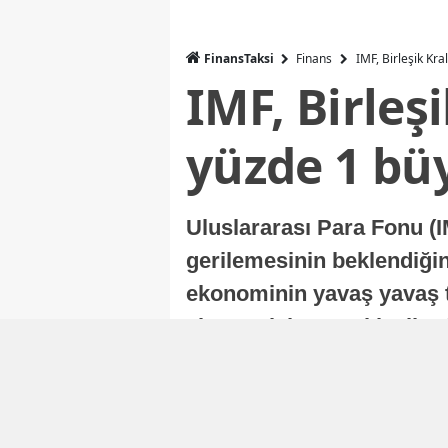
FinansTaksi
Finans
IMF, Birleşik Kr
IMF, Birleş
yüzde 1 bü
Uluslararası Para Fonu (I
gerilemesinin beklendiğini
ekonominin yavaş yavaş t
ekonomisi, sonraki yıllard
Nur Duman