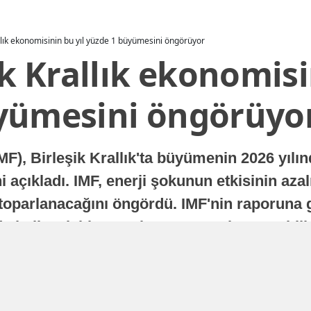
allık ekonomisinin bu yıl yüzde 1 büyümesini öngörüyor
ik Krallık ekonomisi
yümesini öngörüyo
MF), Birleşik Krallık'ta büyümenin 2026 yılı
 açıkladı. IMF, enerji şokunun etkisinin azal
oparlanacağını öngördü. IMF'nin raporuna gö
a istikrarlı bir toparlanma süreci yaşayabilir
Yayınlanma
16 Temmuz 2026 - 22:37