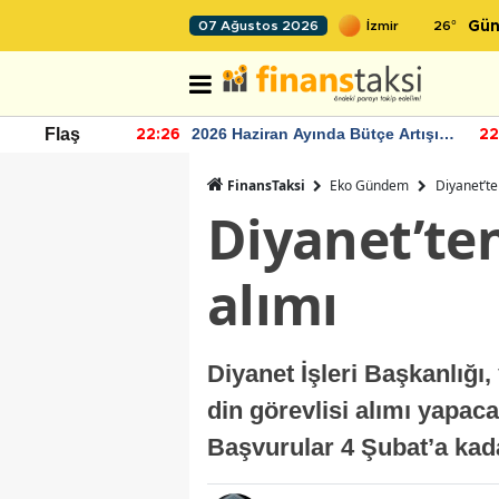
26
°
07 Ağustos 2026
Gün
r seviyesinin
2026 Haziran Ayında Bütçe Artışı
Flaş
22:26
22
Yaşandı
FinansTaksi
Eko Gündem
Diyanet’ten
Diyanet’ten 
alımı
Diyanet İşleri Başkanlığı,
din görevlisi alımı yapaca
Başvurular 4 Şubat’a kad