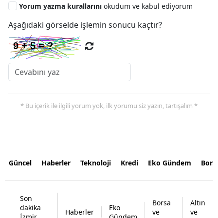
Yorum yazma kurallarını
okudum ve kabul ediyorum
Aşağıdaki görselde işlemin sonucu kaçtır?
* Bu içerik ile ilgili yorum yok, ilk yorumu siz yazın, tartışalım *
Güncel
Haberler
Teknoloji
Kredi
Eko Gündem
Bors
Son
Borsa
Altın
dakika
Eko
Haberler
ve
ve
İzmir
Gündem