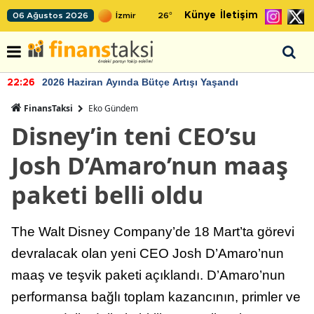
Künye
İletişim
06 Ağustos 2026
26
°
2026 Haziran Ayında Bütçe Artışı Yaşandı
22:26
FinansTaksi
Eko Gündem
Disney’in teni CEO’su
Josh D’Amaro’nun maaş
paketi belli oldu
The Walt Disney Company’de 18 Mart’ta görevi
devralacak olan yeni CEO Josh D’Amaro’nun
maaş ve teşvik paketi açıklandı. D’Amaro’nun
performansa bağlı toplam kazancının, primler ve