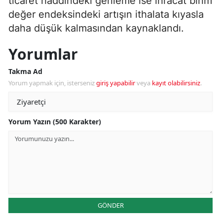
ticaret haddindeki gerileme ise ihracat birim
değer endeksindeki artışın ithalata kıyasla
daha düşük kalmasından kaynaklandı.
Yorumlar
Takma Ad
Yorum yapmak için, isterseniz
giriş yapabilir
veya
kayıt olabilirsiniz
.
Yorum Yazın (500 Karakter)
GÖNDER