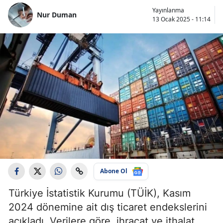
Yayınlanma
Nur Duman
13 Ocak 2025 - 11:14
Abone Ol
Türkiye İstatistik Kurumu (TÜİK), Kasım
2024 dönemine ait dış ticaret endekslerini
açıkladı. Verilere göre, ihracat ve ithalat