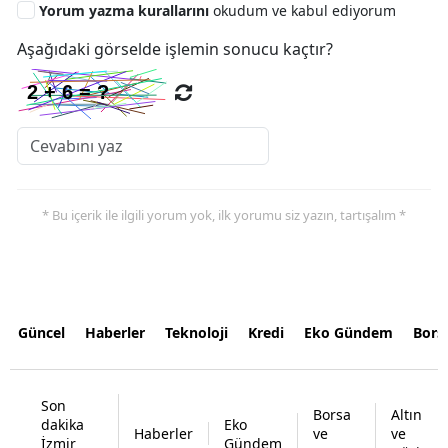
Yorum yazma kurallarını
okudum ve kabul ediyorum
Aşağıdaki görselde işlemin sonucu kaçtır?
* Bu içerik ile ilgili yorum yok, ilk yorumu siz yazın, tartışalım *
Güncel
Haberler
Teknoloji
Kredi
Eko Gündem
Bors
Son
Borsa
Altın
dakika
Eko
Haberler
ve
ve
İzmir
Gündem