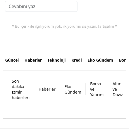
* Bu içerik ile ilgili yorum yok, ilk yorumu siz yazın, tartışalım *
Güncel
Haberler
Teknoloji
Kredi
Eko Gündem
Bors
Son
Borsa
Altın
dakika
Eko
Haberler
ve
ve
İzmir
Gündem
Yatırım
Döviz
haberleri