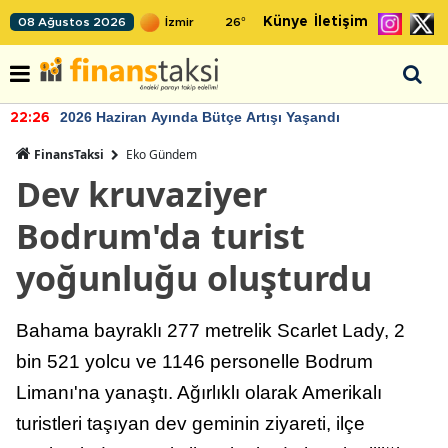
Künye
İletişim
08 Ağustos 2026
26
°
2026 Haziran Ayında Bütçe Artışı Yaşandı
22:26
FinansTaksi
Eko Gündem
Dev kruvaziyer
Bodrum'da turist
yoğunluğu oluşturdu
Bahama bayraklı 277 metrelik Scarlet Lady, 2
bin 521 yolcu ve 1146 personelle Bodrum
Limanı'na yanaştı. Ağırlıklı olarak Amerikalı
turistleri taşıyan dev geminin ziyareti, ilçe