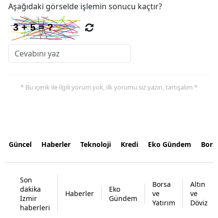
Aşağıdaki görselde işlemin sonucu kaçtır?
* Bu içerik ile ilgili yorum yok, ilk yorumu siz yazın, tartışalım *
Güncel
Haberler
Teknoloji
Kredi
Eko Gündem
Bors
Son
Borsa
Altın
dakika
Eko
Haberler
ve
ve
İzmir
Gündem
Yatırım
Döviz
haberleri