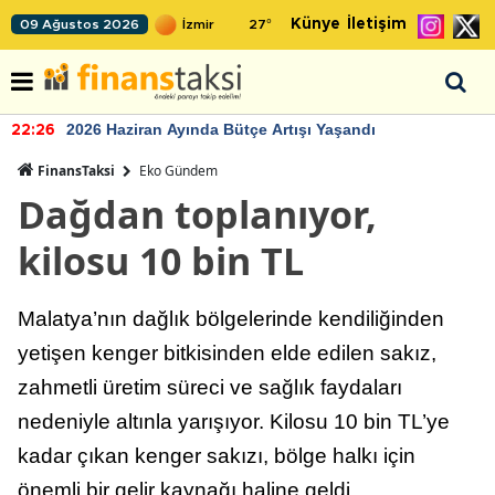
Künye
İletişim
09 Ağustos 2026
27
°
2026 Haziran Ayında Bütçe Artışı Yaşandı
22:26
FinansTaksi
Eko Gündem
Dağdan toplanıyor,
kilosu 10 bin TL
Malatya’nın dağlık bölgelerinde kendiliğinden
yetişen kenger bitkisinden elde edilen sakız,
zahmetli üretim süreci ve sağlık faydaları
nedeniyle altınla yarışıyor. Kilosu 10 bin TL’ye
kadar çıkan kenger sakızı, bölge halkı için
önemli bir gelir kaynağı haline geldi