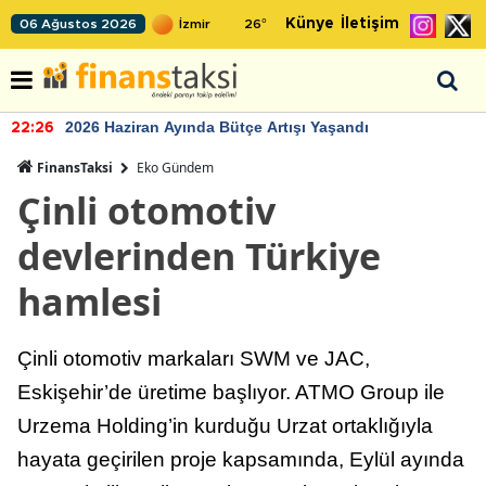
Künye
İletişim
06 Ağustos 2026
26
°
2026 Haziran Ayında Bütçe Artışı Yaşandı
22:26
FinansTaksi
Eko Gündem
Çinli otomotiv
devlerinden Türkiye
hamlesi
Çinli otomotiv markaları SWM ve JAC,
Eskişehir’de üretime başlıyor. ATMO Group ile
Urzema Holding’in kurduğu Urzat ortaklığıyla
hayata geçirilen proje kapsamında, Eylül ayında