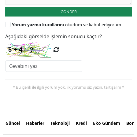
GÖNDER
Yorum yazma kurallarını
okudum ve kabul ediyorum
Aşağıdaki görselde işlemin sonucu kaçtır?
* Bu içerik ile ilgili yorum yok, ilk yorumu siz yazın, tartışalım *
Güncel
Haberler
Teknoloji
Kredi
Eko Gündem
Bors