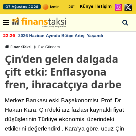
Künye
İletişim
07 Ağustos 2026
26
°
2026 Haziran Ayında Bütçe Artışı Yaşandı
22:26
FinansTaksi
Eko Gündem
Çin’den gelen dalgada
çift etki: Enflasyona
fren, ihracatçıya darbe
Merkez Bankası eski Başekonomisti Prof. Dr.
Hakan Kara, Çin’deki arz fazlası kaynaklı fiyat
düşüşlerinin Türkiye ekonomisi üzerindeki
etkilerini değerlendirdi. Kara’ya göre, ucuz Çin