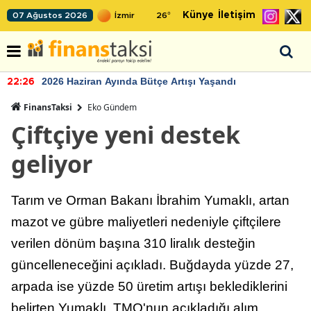
Künye
İletişim
07 Ağustos 2026
26
°
2026 Haziran Ayında Bütçe Artışı Yaşandı
22:26
FinansTaksi
Eko Gündem
Çiftçiye yeni destek
geliyor
Tarım ve Orman Bakanı İbrahim Yumaklı, artan
mazot ve gübre maliyetleri nedeniyle çiftçilere
verilen dönüm başına 310 liralık desteğin
güncelleneceğini açıkladı. Buğdayda yüzde 27,
arpada ise yüzde 50 üretim artışı beklediklerini
belirten Yumaklı, TMO'nun açıkladığı alım