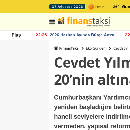
26
°
07 Ağustos 2026
Gün
r seviyesinin
2026 Haziran Ayında Bütçe Artışı
Flaş
22:26
22
Yaşandı
FinansTaksi
Eko Gündem
Cevdet Yıl
Cevdet Yıl
20’nin altı
Cumhurbaşkanı Yardımcıs
yeniden başladığını belirt
haneli seviyelere indiril
vermeden, yapısal reformla