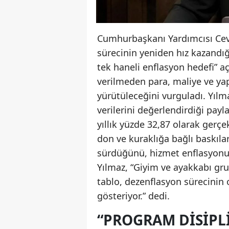
Cumhurbaşkanı Yardımcısı Cev
sürecinin yeniden hız kazandığı
tek haneli enflasyon hedefi” a
verilmeden para, maliye ve yap
yürütüleceğini vurguladı. Yıl
verilerini değerlendirdiği pay
yıllık yüzde 32,87 olarak gerçek
don ve kuraklığa bağlı baskıları
sürdüğünü, hizmet enflasyonun
Yılmaz, “Giyim ve ayakkabı gru
tablo, dezenflasyon sürecinin o
gösteriyor.” dedi.
“PROGRAM DISIPL