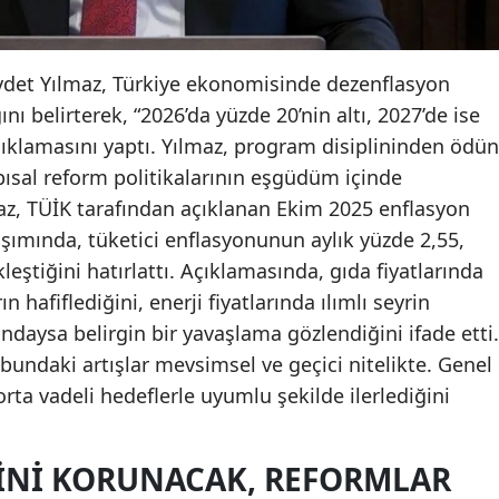
det Yılmaz, Türkiye ekonomisinde dezenflasyon
nı belirterek, “2026’da yüzde 20’nin altı, 2027’de ise
çıklamasını yaptı. Yılmaz, program disiplininden ödün
ısal reform politikalarının eşgüdüm içinde
maz, TÜİK tarafından açıklanan Ekim 2025 enflasyon
laşımında, tüketici enflasyonunun aylık yüzde 2,55,
leştiğini hatırlattı. Açıklamasında, gıda fiyatlarında
n hafiflediğini, enerji fiyatlarında ılımlı seyrin
daysa belirgin bir yavaşlama gözlendiğini ifade etti.
bundaki artışlar mevsimsel ve geçici nitelikte. Genel
rta vadeli hedeflerle uyumlu şekilde ilerlediğini
INI KORUNACAK, REFORMLAR