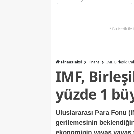
* Bu içerik ile
FinansTaksi
Finans
IMF, Birleşik Kr
IMF, Birleş
yüzde 1 bü
Uluslararası Para Fonu (I
gerilemesinin beklendiğini
ekonominin yavaş yavaş t