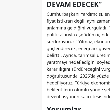
DEVAM EDECEK”
Cumhurbaşkanı Yardımcısı, enf
fiyat istikrarı değil, aynı za
anlamına geldiğini vurguladı. 
politikalarıyla eşgüdüm içinde
sürdürüyoruz.” Yılmaz, ekonomi
güçlendirecek, enerji arz güve
belirtti. Ayrıca, tarımsal üreti
yaratmayı hedeflediğini söyl
kararlılığını sürdüreceğini vu
doğrultusunda, 2026’da yüzde 20
hedefliyoruz. Türkiye ekonomi
beklentilerin olumlu yönde şe
dezenflasyonun kalıcı tesisinde
Yorumlar