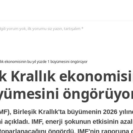
 ilgili yorum yok, ilk yorumu siz yazın, tartışalım *
allık ekonomisinin bu yıl yüzde 1 büyümesini öngörüyor
ik Krallık ekonomisi
yümesini öngörüyo
MF), Birleşik Krallık'ta büyümenin 2026 yılı
 açıkladı. IMF, enerji şokunun etkisinin azal
oparlanacağını öngördü. IMF'nin raporuna gö