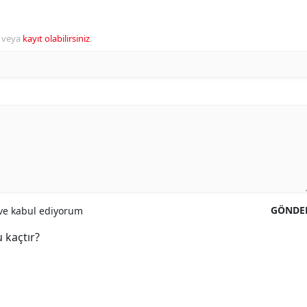
veya
kayıt olabilirsiniz
.
GÖNDE
e kabul ediyorum
 kaçtır?