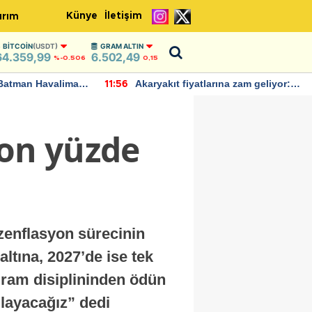
Künye
İletişim
ırım
BITCOIN
(USDT)
GRAM ALTIN
64.359,99
6.502,49
%-0.506
0,15
Batman Havalimanı
Akaryakıt fiyatlarına zam geliyor:
11:56
 açıklamalarda
Yeni tarih açıklandı
yon yüzde
enflasyon sürecinin
ltına, 2027’de ise tek
ogram disiplininden ödün
ğlayacağız” dedi