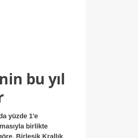
nin bu yıl
r
nda yüzde 1'e
masıyla birlikte
re, Birleşik Krallık