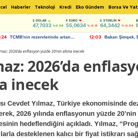
cel
Haberler
Teknoloji
Kredi
Eko Gündem
Borsa Ve Yat
DOLAR
EURO
STERLIN
47,7033
55,0634
64,3442
%0.06
%-0.13
%-0.04
TCMB'nin rezervlerinde artan
Bakan Şimşek, 
:24
12:03
momentum devam ediyor
için umut verici
bulundu
maz: 2026’da enflasyon yüzde 20’nin altına inecek
maz: 2026’da enflas
na inecek
ı Cevdet Yılmaz, Türkiye ekonomisinde dez
erek, 2026 yılında enflasyonun yüzde 20’nin a
mesinin hedeflendiğini açıkladı. Yılmaz, “Pr
rla desteklenen kalıcı bir fiyat istikrarı sa