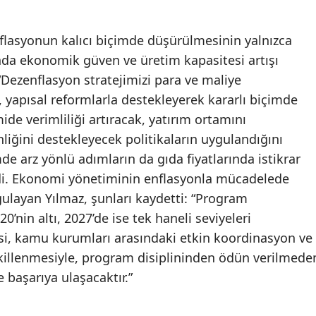
lasyonun kalıcı biçimde düşürülmesinin yalnızca
manda ekonomik güven ve üretim kapasitesi artışı
“Dezenflasyon stratejimizi para ve maliye
, yapısal reformlarla destekleyerek kararlı biçimde
de verimliliği artıracak, yatırım ortamını
nliğini destekleyecek politikaların uygulandığını
mde arz yönlü adımların da gıda fiyatlarında istikrar
edi. Ekonomi yönetiminin enflasyonla mücadelede
rgulayan Yılmaz, şunları kaydetti: “Program
’nin altı, 2027’de ise tek haneli seviyeleri
si, kamu kurumları arasındaki etkin koordinasyon ve
killenmesiyle, program disiplininden ödün verilmede
 başarıya ulaşacaktır.”