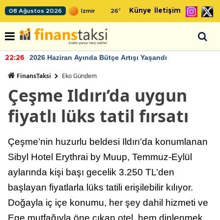
Künye
İletişim
08 Ağustos 2026
26
°
2026 Haziran Ayında Bütçe Artışı Yaşandı
22:26
FinansTaksi
Eko Gündem
Çeşme Ildırı’da uygun
fiyatlı lüks tatil fırsatı
Çeşme’nin huzurlu beldesi Ildırı’da konumlanan
Sibyl Hotel Erythrai by Muup, Temmuz-Eylül
aylarında kişi başı gecelik 3.250 TL’den
başlayan fiyatlarla lüks tatili erişilebilir kılıyor.
Doğayla iç içe konumu, her şey dahil hizmeti ve
Ege mutfağıyla öne çıkan otel, hem dinlenmek