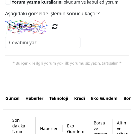
Yorum yazma kurallarını
okudum ve kabul ediyorum
Aşağıdaki görselde işlemin sonucu kaçtır?
* Bu içerik ile ilgili yorum yok, ilk yorumu siz yazın, tartışalım *
Güncel
Haberler
Teknoloji
Kredi
Eko Gündem
Bors
Son
Borsa
Altın
dakika
Eko
Haberler
ve
ve
İzmir
Gündem