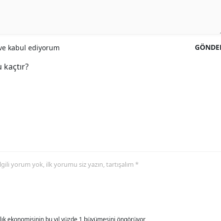
GÖNDE
e kabul ediyorum
 kaçtır?
 ilgili yorum yok, ilk yorumu siz yazın, tartışalım *
allık ekonomisinin bu yıl yüzde 1 büyümesini öngörüyor