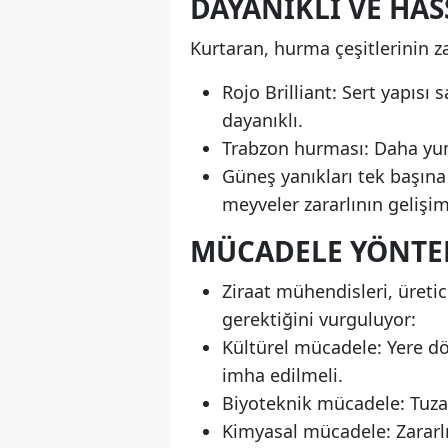
DAYANIKLI VE HAS
Kurtaran, hurma çeşitlerinin zar
Rojo Brilliant: Sert yapıs
dayanıklı.
Trabzon hurması: Daha yum
Güneş yanıkları tek başın
meyveler zararlının gelişi
MÜCADELE YÖNTE
Ziraat mühendisleri, üreti
gerektiğini vurguluyor:
Kültürel mücadele: Yere d
imha edilmeli.
Biyoteknik mücadele: Tuzak
Kimyasal mücadele: Zararl