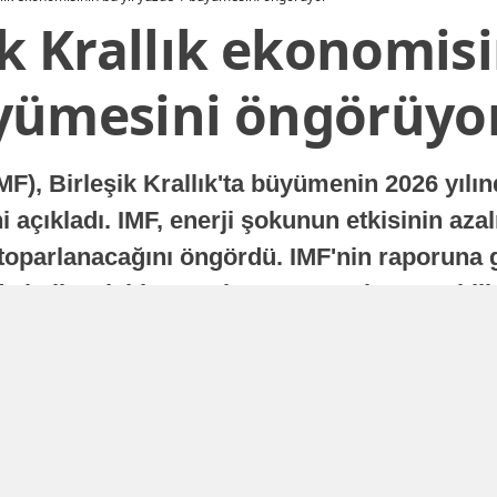
ik Krallık ekonomisi
yümesini öngörüyo
MF), Birleşik Krallık'ta büyümenin 2026 yılı
 açıkladı. IMF, enerji şokunun etkisinin azal
oparlanacağını öngördü. IMF'nin raporuna gö
a istikrarlı bir toparlanma süreci yaşayabilir
Yayınlanma
16 Temmuz 2026 - 22:37