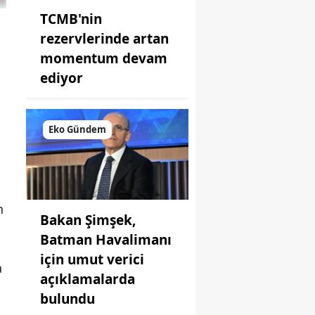
TCMB'nin
rezervlerinde artan
momentum devam
ediyor
Eko Gündem
n
Bakan Şimşek,
Batman Havalimanı
için umut verici
a
açıklamalarda
bulundu