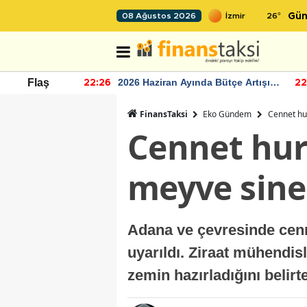
26
°
08 Ağustos 2026
Gün
r seviyesinin
2026 Haziran Ayında Bütçe Artışı
Flaş
22:26
22
Yaşandı
FinansTaksi
Eko Gündem
Cennet hu
Cennet hur
meyve sine
Adana ve çevresinde cenne
uyarıldı. Ziraat mühendis
zemin hazırladığını belirte