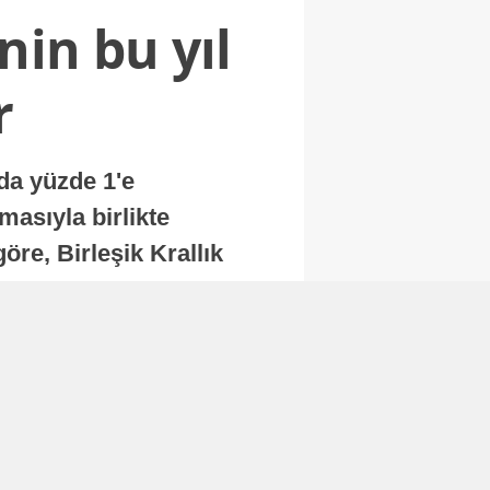
nin bu yıl
r
nda yüzde 1'e
masıyla birlikte
re, Birleşik Krallık
.
Abone Ol
Finans