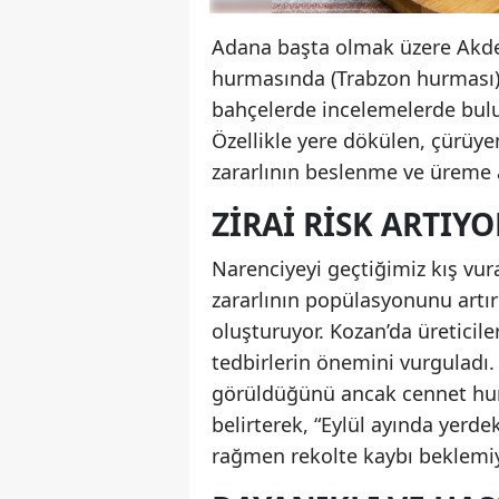
Adana başta olmak üzere Akden
hurmasında (Trabzon hurması) ür
bahçelerde incelemelerde bulu
Özellikle yere dökülen, çürüy
zararlının beslenme ve üreme a
ZIRAI RISK ARTIYO
Narenciyeyi geçtiğimiz kış vura
zararlının popülasyonunu artır
oluşturuyor. Kozan’da üreticile
tedbirlerin önemini vurguladı. 
görüldüğünü ancak cennet hur
belirterek, “Eylül ayında yerdek
rağmen rekolte kaybı beklemiy