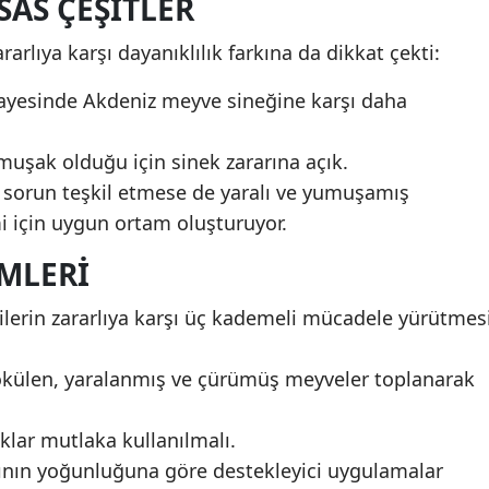
SAS ÇEŞITLER
arlıya karşı dayanıklılık farkına da dikkat çekti:
ı sayesinde Akdeniz meyve sineğine karşı daha
uşak olduğu için sinek zararına açık.
a sorun teşkil etmese de yaralı ve yumuşamış
mi için uygun ortam oluşturuyor.
MLERI
cilerin zararlıya karşı üç kademeli mücadele yürütmes
ökülen, yaralanmış ve çürümüş meyveler toplanarak
lar mutlaka kullanılmalı.
ının yoğunluğuna göre destekleyici uygulamalar