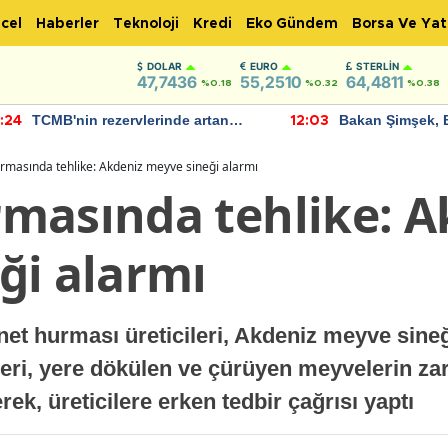
cel
Haberler
Teknoloji
Kredi
Eko Gündem
Borsa Ve Yat
DOLAR
EURO
STERLIN
47,7436
55,2510
64,4811
%0.18
%0.32
%0.38
TCMB'nin rezervlerinde artan
Bakan Şimşek, 
:24
12:03
momentum devam ediyor
için umut verici
bulundu
rmasında tehlike: Akdeniz meyve sineği alarmı
masında tehlike: A
ği alarmı
t hurması üreticileri, Akdeniz meyve sineği
leri, yere dökülen ve çürüyen meyvelerin za
rek, üreticilere erken tedbir çağrısı yaptı