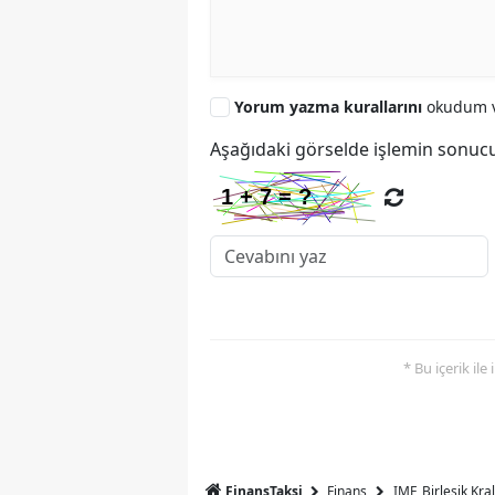
Yorum yazma kurallarını
okudum v
Aşağıdaki görselde işlemin sonucu
* Bu içerik ile
FinansTaksi
Finans
IMF, Birleşik Kr