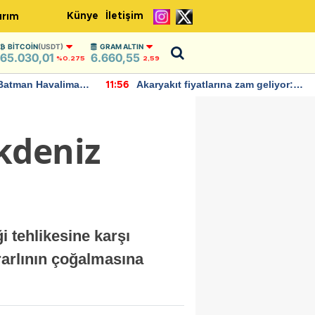
Künye
İletişim
ırım
BITCOIN
(USDT)
GRAM ALTIN
65.030,01
6.660,55
%0.275
2,59
Batman Havalimanı
Akaryakıt fiyatlarına zam geliyor:
11:56
 açıklamalarda
Yeni tarih açıklandı
kdeniz
 tehlikesine karşı
rarlının çoğalmasına