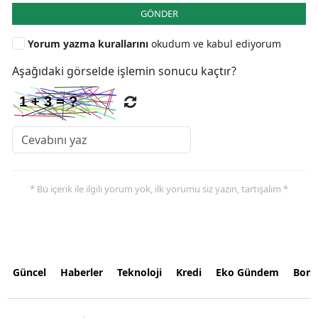
GÖNDER
Yorum yazma kurallarını
okudum ve kabul ediyorum
Aşağıdaki görselde işlemin sonucu kaçtır?
* Bu içerik ile ilgili yorum yok, ilk yorumu siz yazın, tartışalım *
Güncel
Haberler
Teknoloji
Kredi
Eko Gündem
Bors