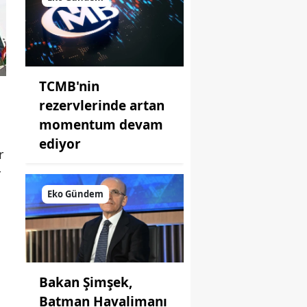
TCMB'nin
rezervlerinde artan
momentum devam
ediyor
r
r
Eko Gündem
Bakan Şimşek,
Batman Havalimanı