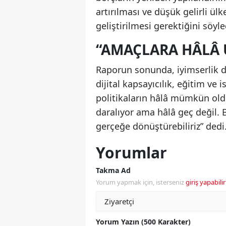
artırılması ve düşük gelirli ü
geliştirilmesi gerektiğini söyle
“AMAÇLARA HÂLÂ 
Raporun sonunda, iyimserlik de
dijital kapsayıcılık, eğitim ve
politikaların hâlâ mümkün old
daralıyor ama hâlâ geç değil. B
gerçeğe dönüştürebiliriz” dedi
Yorumlar
Takma Ad
Yorum yapmak için, isterseniz
giriş yapabilir
Yorum Yazın (500 Karakter)