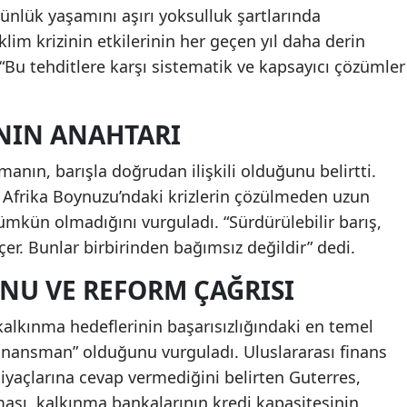
ünlük yaşamını aşırı yoksulluk şartlarında
klim krizinin etkilerinin her geçen yıl daha derin
 “Bu tehditlere karşı sistematik ve kapsayıcı çözümler
NIN ANAHTARI
manın, barışla doğrudan ilişkili olduğunu belirtti.
Afrika Boynuzu’ndaki krizlerin çözülmeden uzun
mkün olmadığını vurguladı. “Sürdürülebilir barış,
er. Bunlar birbirinden bağımsız değildir” dedi.
U VE REFORM ÇAĞRISI
 kalkınma hedeflerinin başarısızlığındaki en temel
finansman” olduğunu vurguladı. Uluslararası finans
htiyaçlarına cevap vermediğini belirten Guterres,
ması, kalkınma bankalarının kredi kapasitesinin