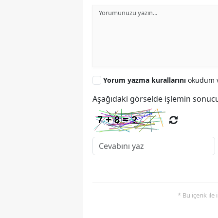
Yorum yazma kurallarını
okudum v
Aşağıdaki görselde işlemin sonucu
* Bu içerik ile