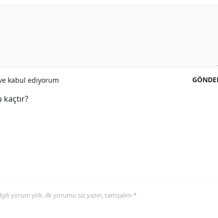
GÖNDE
e kabul ediyorum
 kaçtır?
 ilgili yorum yok, ilk yorumu siz yazın, tartışalım *