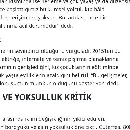
an kısmında ise ilerleme ya çok yavaş ya da düzensi
nce başlattığımız bu küresel yolculukta hâlâ
lere erişimden yoksun. Bu, artık sadece bir
kalkınma acil durumudur” dedi.
R
emenin sevindirici olduğunu vurguladı. 2015’ten bu
lektriğe, internete ve temiz pişirme olanaklarına
amının genişlediğini, kız çocuklarının eğitiminde
 yaşta evliliklerin azaldığını belirtti. “Bu gelişmeler,
a dönüşümün mümkün olduğunu gösteriyor” dedi.
 VE YOKSULLUK KRITIK
arasında iklim değişikliğinin yıkıcı etkileri,
n borç yükü ve aşırı yoksulluk öne çıktı. Guterres, 80