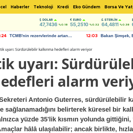
cel
Haberler
Teknoloji
Kredi
Eko Gündem
Borsa Ve Yat
DOLAR
EURO
STERLIN
47,7436
55,2510
64,4811
%0.18
%0.32
%0.38
TCMB'nin rezervlerinde artan
Bakan Şimşek, 
:24
12:03
momentum devam ediyor
için umut verici
bulundu
tik uyarı: Sürdürülebilir kalkınma hedefleri alarm veriyor
ik uyarı: Sürdürüleb
edefleri alarm veri
 Sekreteri Antonio Guterres, sürdürülebilir 
 sağlanamadığını belirterek küresel bir ka
alnızca yüzde 35'lik kısmın yolunda gittiğini,
maçlar hâlâ ulaşılabilir; ancak birlikte, hızla