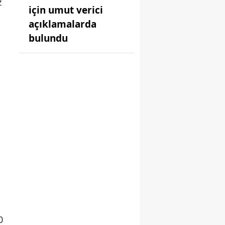
z
için umut verici
açıklamalarda
bulundu
0