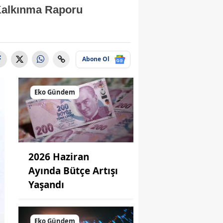
r Kalkınma Raporu
Abone Ol
Eko Gündem
2026 Haziran
Ayında Bütçe Artışı
Yaşandı
Eko Gündem