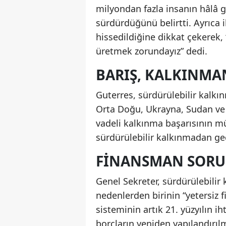
milyondan fazla insanın hâlâ g
sürdürdüğünü belirtti. Ayrıca i
hissedildiğine dikkat çekerek,
üretmek zorundayız” dedi.
BARIŞ, KALKINMA
Guterres, sürdürülebilir kalkın
Orta Doğu, Ukrayna, Sudan ve 
vadeli kalkınma başarısının mü
sürdürülebilir kalkınmadan geç
FINANSMAN SORUN
Genel Sekreter, sürdürülebilir
nedenlerden birinin “yetersiz 
sisteminin artık 21. yüzyılın i
borçların yeniden yapılandırıl