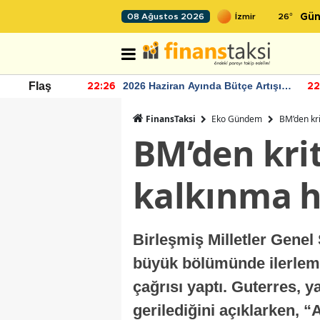
26
°
08 Ağustos 2026
Gün
r seviyesinin
2026 Haziran Ayında Bütçe Artışı
Flaş
22:26
22
Yaşandı
FinansTaksi
Eko Gündem
BM’den kri
BM’den krit
kalkınma h
Birleşmiş Milletler Genel
büyük bölümünde ilerleme
çağrısı yaptı. Guterres, y
gerilediğini açıklarken, “A