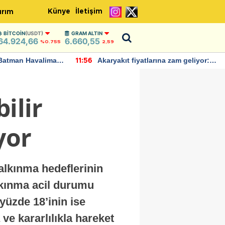
Künye
İletişim
ırım
BITCOIN
(USDT)
GRAM ALTIN
64.924,66
6.660,55
%0.755
2,59
Batman Havalimanı
Akaryakıt fiyatlarına zam geliyor:
11:56
 açıklamalarda
Yeni tarih açıklandı
ilir
yor
kalkınma hedeflerinin
lkınma acil durumu
 yüzde 18’inin ise
 ve kararlılıkla hareket