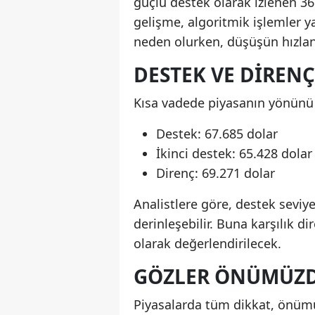
güçlü destek olarak izlenen 36
gelişme, algoritmik işlemler y
neden olurken, düşüşün hızlan
DESTEK VE DIRENÇ
Kısa vadede piyasanın yönünü 
Destek: 67.685 dolar
İkinci destek: 65.428 dolar
Direnç: 69.271 dolar
Analistlere göre, destek seviy
derinleşebilir. Buna karşılık d
olarak değerlendirilecek.
GÖZLER ÖNÜMÜZDE
Piyasalarda tüm dikkat, önümü