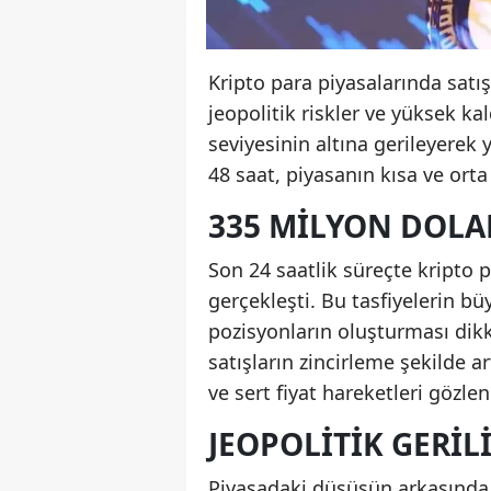
Kripto para piyasalarında satış
jeopolitik riskler ve yüksek kal
seviyesinin altına gerileyerek
48 saat, piyasanın kısa ve orta
335 MILYON DOLAR
Son 24 saatlik süreçte kripto 
gerçekleşti. Bu tasfiyelerin b
pozisyonların oluşturması dikka
satışların zincirleme şekilde 
ve sert fiyat hareketleri gözlen
JEOPOLITIK GERIL
Piyasadaki düşüşün arkasında 