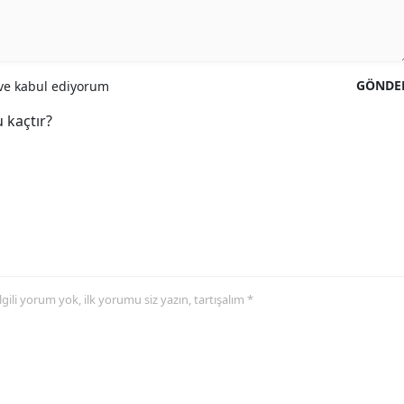
GÖNDE
e kabul ediyorum
 kaçtır?
 ilgili yorum yok, ilk yorumu siz yazın, tartışalım *