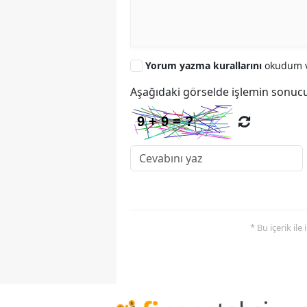
Yorum yazma kurallarını
okudum v
Aşağıdaki görselde işlemin sonucu
* Bu içerik ile