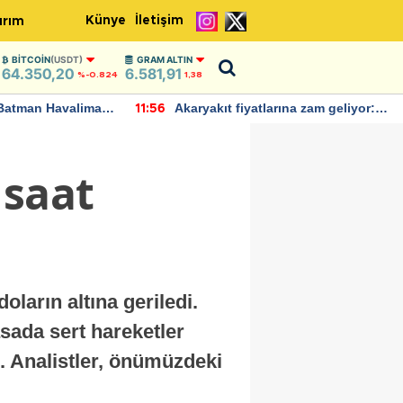
Künye
İletişim
ırım
BITCOIN
(USDT)
GRAM ALTIN
64.350,20
6.581,91
%-0.824
1,38
Batman Havalimanı
Akaryakıt fiyatlarına zam geliyor:
11:56
 açıklamalarda
Yeni tarih açıklandı
 saat
oların altına geriledi.
asada sert hareketler
i. Analistler, önümüzdeki