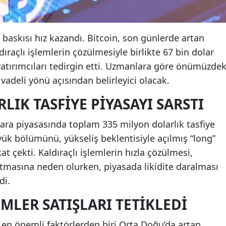
 baskısı hız kazandı. Bitcoin, son günlerde artan
dıraçlı işlemlerin çözülmesiyle birlikte 67 bin dolar
 yatırımcıları tedirgin etti. Uzmanlara göre önümüzdek
 vadeli yönü açısından belirleyici olacak.
LIK TASFIYE PIYASAYI SARSTI
para piyasasında toplam 335 milyon dolarlık tasfiye
üyük bölümünü, yükseliş beklentisiyle açılmış “long”
t çekti. Kaldıraçlı işlemlerin hızla çözülmesi,
artmasına neden olurken, piyasada likidite daralması
di.
IMLER SATIŞLARI TETIKLEDI
en önemli faktörlerden biri Orta Doğu’da artan