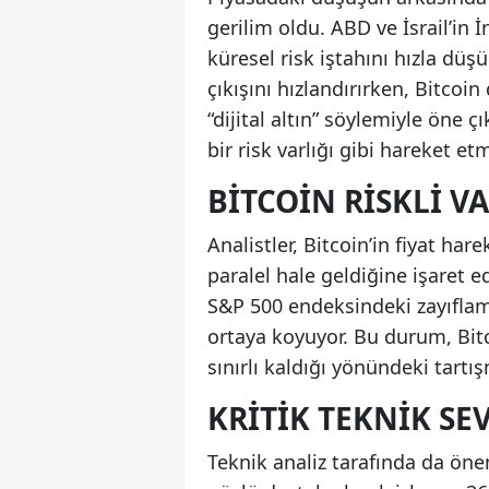
gerilim oldu. ABD ve İsrail’in İ
küresel risk iştahını hızla düşü
çıkışını hızlandırırken, Bitc
“dijital altın” söylemiyle öne ç
bir risk varlığı gibi hareket et
BITCOIN RISKLI V
Analistler, Bitcoin’in fiyat ha
paralel hale geldiğine işaret e
S&P 500 endeksindeki zayıflam
ortaya koyuyor. Bu durum, Bitc
sınırlı kaldığı yönündeki tart
KRITIK TEKNIK SE
Teknik analiz tarafında da önem