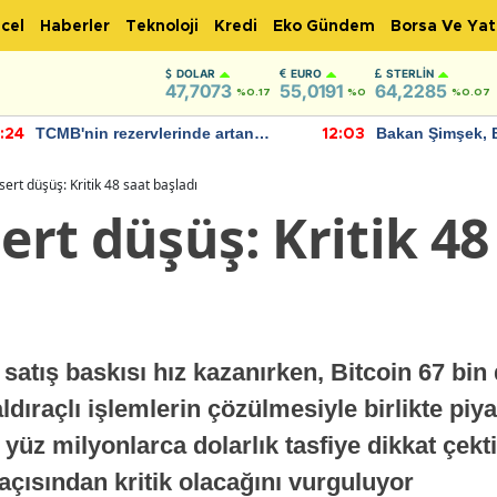
cel
Haberler
Teknoloji
Kredi
Eko Gündem
Borsa Ve Yat
DOLAR
EURO
STERLIN
47,7073
55,0191
64,2285
%0.17
%0
%0.07
TCMB'nin rezervlerinde artan
Bakan Şimşek, 
:24
12:03
momentum devam ediyor
için umut verici
bulundu
 sert düşüş: Kritik 48 saat başladı
sert düşüş: Kritik 48
satış baskısı hız kazanırken, Bitcoin 67 bin d
aldıraçlı işlemlerin çözülmesiyle birlikte piy
yüz milyonlarca dolarlık tasfiye dikkat çekt
açısından kritik olacağını vurguluyor