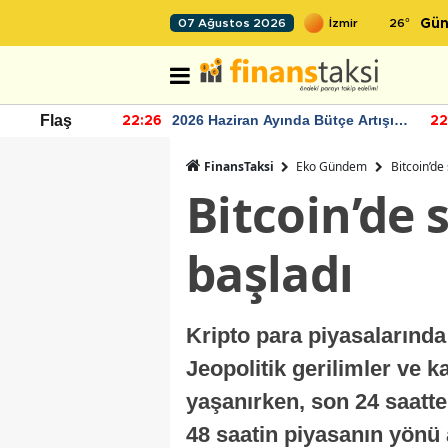
26
°
07 Ağustos 2026
Gün
r seviyesinin
2026 Haziran Ayında Bütçe Artışı
Flaş
22:26
22
Yaşandı
FinansTaksi
Eko Gündem
Bitcoin’de
Bitcoin’de 
başladı
Kripto para piyasalarında 
Jeopolitik gerilimler ve k
yaşanırken, son 24 saatte 
48 saatin piyasanın yönü 