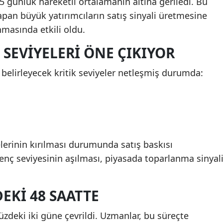
5 günlük hareketli ortalamanın altına geriledi. Bu
apan büyük yatırımcıların satış sinyali üretmesine
masında etkili oldu.
 SEVIYELERI ÖNE ÇIKIYOR
belirleyecek kritik seviyeler netleşmiş durumda:
elerinin kırılması durumunda satış baskısı
irenç seviyesinin aşılması, piyasada toparlanma sinyal
KI 48 SAATTE
zdeki iki güne çevrildi. Uzmanlar, bu süreçte