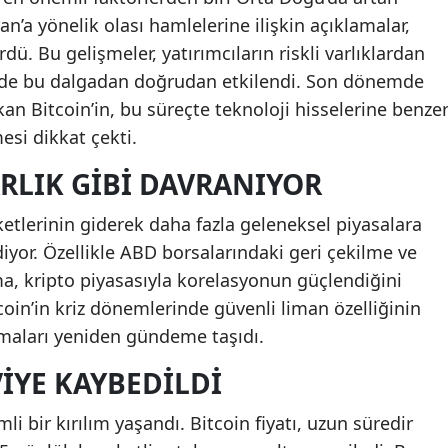
ran’a yönelik olası hamlelerine ilişkin açıklamalar,
rdü. Bu gelişmeler, yatırımcıların riskli varlıklardan
oin de bu dalgadan doğrudan etkilendi. Son dönemde
ıkan Bitcoin’in, bu süreçte teknoloji hisselerine benze
mesi dikkat çekti.
ARLIK GIBI DAVRANIYOR
reketlerinin giderek daha fazla geleneksel piyasalara
diyor. Özellikle ABD borsalarındaki geri çekilme ve
a, kripto piyasasıyla korelasyonun güçlendiğini
oin’in kriz dönemlerinde güvenli liman özelliğinin
ışmaları yeniden gündeme taşıdı.
VIYE KAYBEDILDI
li bir kırılım yaşandı. Bitcoin fiyatı, uzun süredir