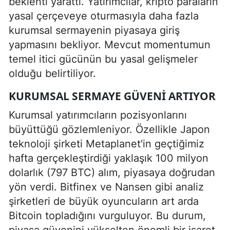
beklenti yarattı. Yatırımcılar, kripto paraların
yasal çerçeveye oturmasıyla daha fazla
kurumsal sermayenin piyasaya giriş
yapmasını bekliyor. Mevcut momentumun
temel itici gücünün bu yasal gelişmeler
olduğu belirtiliyor.
KURUMSAL SERMAYE GÜVENI ARTIYOR
Kurumsal yatırımcıların pozisyonlarını
büyüttüğü gözlemleniyor. Özellikle Japon
teknoloji şirketi Metaplanet'in geçtiğimiz
hafta gerçekleştirdiği yaklaşık 100 milyon
dolarlık (797 BTC) alım, piyasaya doğrudan
yön verdi. Bitfinex ve Nansen gibi analiz
şirketleri de büyük oyuncuların art arda
Bitcoin topladığını vurguluyor. Bu durum,
piyasa güvenini yükselten önemli bir işaret