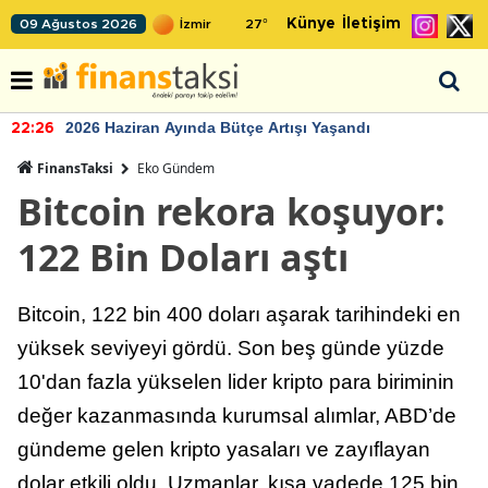
Künye
İletişim
09 Ağustos 2026
27
°
2026 Haziran Ayında Bütçe Artışı Yaşandı
22:26
FinansTaksi
Eko Gündem
Bitcoin rekora koşuyor:
122 Bin Doları aştı
Bitcoin, 122 bin 400 doları aşarak tarihindeki en
yüksek seviyeyi gördü. Son beş günde yüzde
10'dan fazla yükselen lider kripto para biriminin
değer kazanmasında kurumsal alımlar, ABD’de
gündeme gelen kripto yasaları ve zayıflayan
dolar etkili oldu. Uzmanlar, kısa vadede 125 bin