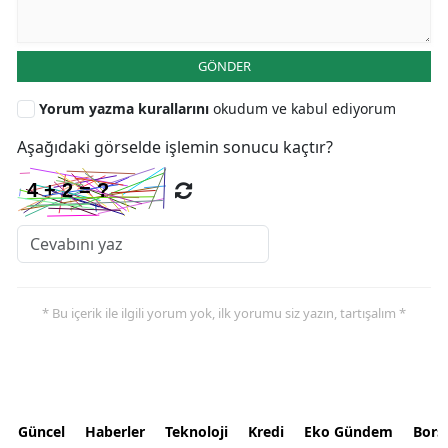
GÖNDER
Yorum yazma kurallarını
okudum ve kabul ediyorum
Aşağıdaki görselde işlemin sonucu kaçtır?
* Bu içerik ile ilgili yorum yok, ilk yorumu siz yazın, tartışalım *
Güncel
Haberler
Teknoloji
Kredi
Eko Gündem
Bors