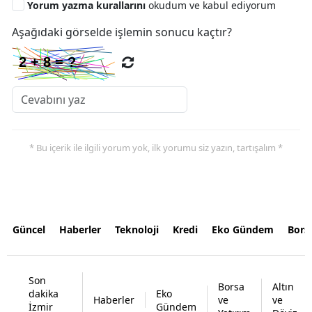
Yorum yazma kurallarını
okudum ve kabul ediyorum
Aşağıdaki görselde işlemin sonucu kaçtır?
* Bu içerik ile ilgili yorum yok, ilk yorumu siz yazın, tartışalım *
Güncel
Haberler
Teknoloji
Kredi
Eko Gündem
Bors
Son
Borsa
Altın
dakika
Eko
Haberler
ve
ve
İzmir
Gündem