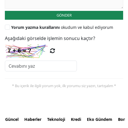
GÖNDER
Yorum yazma kurallarını
okudum ve kabul ediyorum
Aşağıdaki görselde işlemin sonucu kaçtır?
* Bu içerik ile ilgili yorum yok, ilk yorumu siz yazın, tartışalım *
Güncel
Haberler
Teknoloji
Kredi
Eko Gündem
Bors