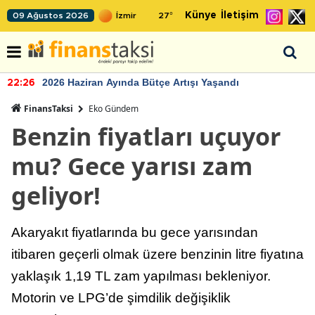
Künye
İletişim
09 Ağustos 2026
27
°
2026 Haziran Ayında Bütçe Artışı Yaşandı
22:26
FinansTaksi
Eko Gündem
Benzin fiyatları uçuyor
mu? Gece yarısı zam
geliyor!
Akaryakıt fiyatlarında bu gece yarısından
itibaren geçerli olmak üzere benzinin litre fiyatına
yaklaşık 1,19 TL zam yapılması bekleniyor.
Motorin ve LPG’de şimdilik değişiklik