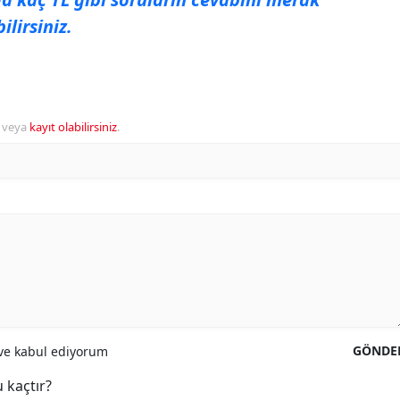
lirsiniz.
veya
kayıt olabilirsiniz
.
GÖNDE
e kabul ediyorum
 kaçtır?