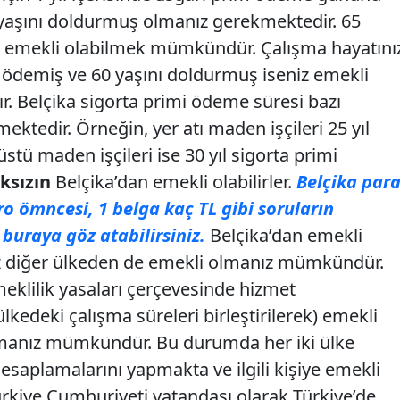
aşını doldurmuş olmanız gerekmektedir. 65
a emekli olabilmek mümkündür. Çalışma hayatını
i ödemiş ve 60 yaşını doldurmuş iseniz emekli
. Belçika sigorta primi ödeme süresi bazı
ektedir. Örneğin, yer atı maden işçileri 25 yıl
stü maden işçileri ise 30 yıl sigorta primi
ksızın
Belçika’dan emekli olabilirler.
Belçika par
ro ömncesi, 1 belga kaç TL gibi soruların
buraya göz atabilirsiniz.
Belçika’dan emekli
nız diğer ülkeden de emekli olmanız mümkündür.
 emeklilik yasaları çerçevesinde hizmet
 ülkedeki çalışma süreleri birleştirilerek) emekli
lmanız mümkündür. Bu durumda her iki ülke
hesaplamalarını yapmakta ve ilgili kişiye emekli
ürkiye Cumhuriyeti vatandaşı olarak Türkiye’de