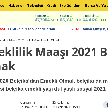
cel
Haberler
Teknoloji
Kredi
Eko Gündem
Borsa Ve Yat
DOLAR
EURO
STERLIN
47,7054
55,1812
64,4120
%0.16
%0.3
%0.36
TCMB'nin rezervlerinde artan
Bakan Şimşek, 
:24
12:03
momentum devam ediyor
için umut verici
bulundu
meklilik Maaşı 2021 Belçika’dan Emekli Olmak
klilik Maaşı 2021 B
mak
2020 Belçika’dan Emekli Olmak belçika da ma
si belçika emekli yaşı dul yaşlı sosyal 2021
Yayınlanma
Güncellenme
02 Ocak 2021 - 06:00
02 Ocak 2021 - 15:11