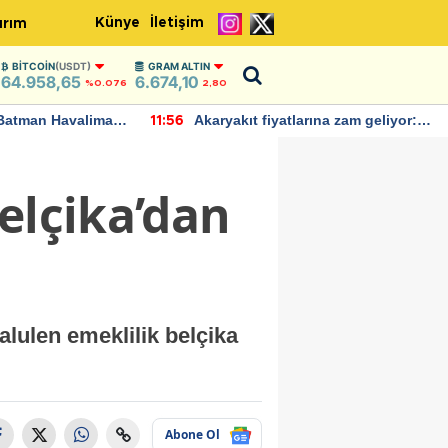
Künye
İletişim
ırım
BITCOIN
(USDT)
GRAM ALTIN
64.958,65
6.674,10
%0.076
2,80
Batman Havalimanı
Akaryakıt fiyatlarına zam geliyor:
11:56
 açıklamalarda
Yeni tarih açıklandı
elçika’dan
lulen emeklilik belçika
Abone Ol