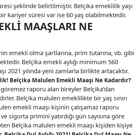
üresi şeklinde belirtilmiştir. Belçika emeklilik yaşı
k bir kariyer süresi var ise 60 yaş olabilmektedir.
EKLI MAAŞLARI NE
nin emekli olma şartlarına, prim tutarına, vb. gibi
mektedir. Belçika emekli aylığı minimum 560
ı 2021 yılında yeni zamlarla birlikte artacaktır.
lik! Belçika Malulen Emekli Maaşı Ne Kadardır?
ş göremez raporu alan bireyler Belçika’dan
rler. Belçika malulen emeklilikte bir yaş sınırı
lulen emekli maaşı kişinin çalışamaz raporu
 ve sigorta primini yatırdığı gün sayısına göre
ten Belçika malulen emekli maaşı kişiden kişiye
r.
Belçika Dul Aylığı 2021! Belçika Dul Maaşı Ne