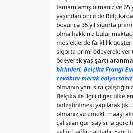
tamamlamış olmanız ve 65 y
yaşından önce de Belçika’d
boyunca 35 yıl sigorta prim
olma hakkınız bulunmaktadır
mesleklerde farklılık gösterm
sigorta primi ödeyerek; yer ü
ödeyerek
yaş şartı aranma
birimleri, Belçika Frangı Eu
cevabını merak ediyorsanız 
olmanın yanı sıra çalıştığı
Belçika ile ilgili diğer ülke
birleştirilmesi yapılarak (iki
olmanız ve emekli maaşı a
çalışılan gün sayısına göre 
aylığı bağlamaktadır. Yani T