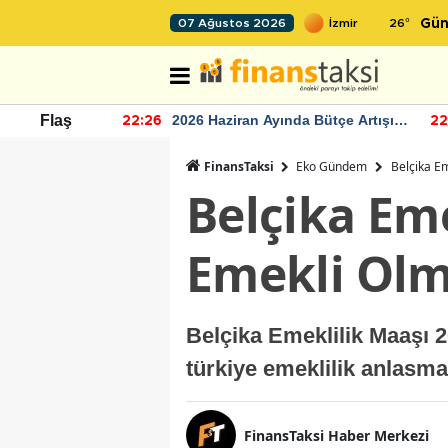
26
°
07 Ağustos 2026
Gün
r seviyesinin
2026 Haziran Ayında Bütçe Artışı
Flaş
22:26
22
Yaşandı
FinansTaksi
Eko Gündem
Belçika E
Belçika Eme
Emekli Ol
Belçika Emeklilik Maaşı 
türkiye emeklilik anlasma
FinansTaksi Haber Merkezi