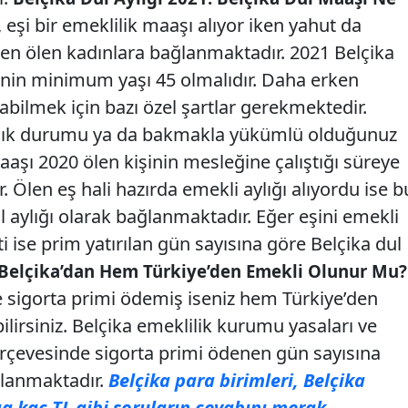
 eşi bir emeklilik maaşı alıyor iken yahut da
en ölen kadınlara bağlanmaktadır. 2021 Belçika
şinin minimum yaşı 45 olmalıdır. Daha erken
labilmek için bazı özel şartlar gerekmektedir.
tlık durumu ya da bakmakla yükümlü olduğunuz
maaşı 2020 ölen kişinin mesleğine çalıştığı süreye
. Ölen eş hali hazırda emekli aylığı alıyordu ise b
 aylığı olarak bağlanmaktadır. Eğer eşini emekli
i ise prim yatırılan gün sayısına göre Belçika dul
elçika’dan Hem Türkiye’den Emekli Olunur Mu?
ve sigorta primi ödemiş iseniz hem Türkiye’den
ilirsiniz. Belçika emeklilik kurumu yasaları ve
çerçevesinde sigorta primi ödenen gün sayısına
lanmaktadır.
Belçika para birimleri, Belçika
a kaç TL gibi soruların cevabını merak