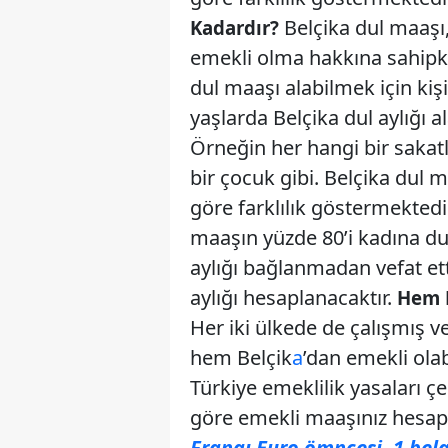
Belçika dul maaşı,
Kadardır?
emekli olma hakkına sahipk
dul maaşı alabilmek için ki
yaşlarda Belçika dul aylığı a
Örneğin her hangi bir saka
bir çocuk gibi. Belçika dul 
göre farklılık göstermektedir
maaşın yüzde 80’i kadına dul
aylığı bağlanmadan vefat ett
aylığı hesaplanacaktır.
Hem B
Her iki ülkede de çalışmış 
hem Belçik
a
’dan emekli olab
Türkiye emeklilik yasaları 
göre emekli maaşınız hesap
Frangı Euro ömncesi, 1 belg