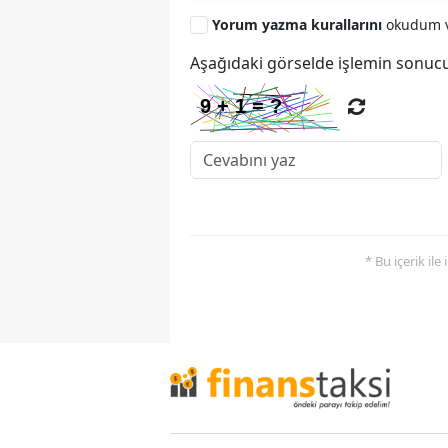
Yorum yazma kurallarını
okudum v
Aşağıdaki görselde işlemin sonucu
* Bu içerik ile