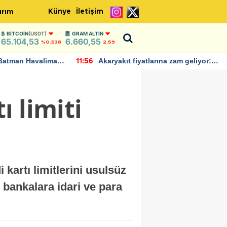
Künye
İletişim
ırım
BITCOIN
(USDT)
GRAM ALTIN
65.104,53
6.660,55
%0.538
2,59
Batman Havalimanı
Akaryakıt fiyatlarına zam geliyor:
11:56
 açıklamalarda
Yeni tarih açıklandı
 limiti
 kartı limitlerini usulsüz
 bankalara idari ve para