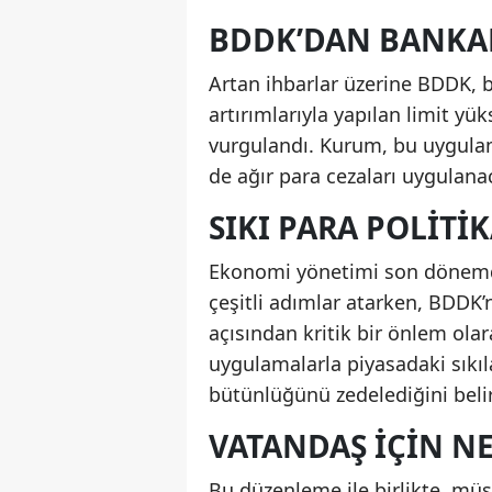
BDDK’DAN BANKA
Artan ihbarlar üzerine BDDK, b
artırımlarıyla yapılan limit yü
vurgulandı. Kurum, bu uygula
de ağır para cezaları uygulana
SIKI PARA POLITI
Ekonomi yönetimi son dönemde
çeşitli adımlar atarken, BDDK’
açısından kritik bir önlem olar
uygulamalarla piyasadaki sıkıl
bütünlüğünü zedelediğini belir
VATANDAŞ İÇIN N
Bu düzenleme ile birlikte, müşt