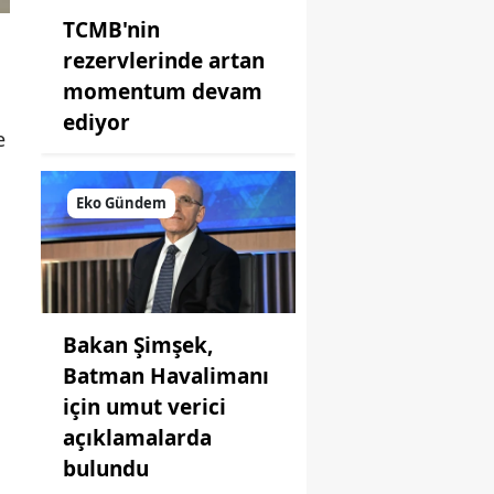
TCMB'nin
rezervlerinde artan
momentum devam
ediyor
e
Eko Gündem
Bakan Şimşek,
Batman Havalimanı
için umut verici
açıklamalarda
bulundu