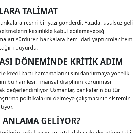
LARA TALIMAT
ankalara resmi bir yazı gönderdi. Yazıda, usulsüz geli
kseltmelerin kesinlikle kabul edilemeyeceği
maları sürdüren bankalara hem idari yaptırımlar hem
cağını duyurdu.
KASI DÖNEMINDE KRITIK ADIM
 kredi kartı harcamalarını sınırlandırmaya yönelik
nın bu hamlesi, finansal disiplinin korunması
ak değerlendiriliyor. Uzmanlar, bankaların bu tür
aştırma politikalarını delmeye çalışmasının sistemin
tiyor.
E ANLAMA GELIYOR?
erilerin gelir beyanları artık daha sıkı denetime tabi