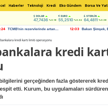
cel
Haberler
Teknoloji
Kredi
Eko Gündem
Borsa Ve Yat
DOLAR
EURO
STERLIN
47,7436
55,2510
64,4811
%0.18
%0.32
%0.38
TCMB'nin rezervlerinde artan
Bakan Şimşek, 
:24
12:03
momentum devam ediyor
için umut verici
bulundu
ankalara kredi kartı limiti operasyonu
nkalara kredi kartı
u
ilgilerini gerçeğinden fazla göstererek kredi
 tespit etti. Kurum, bu uygulamaları sürdüren
dı