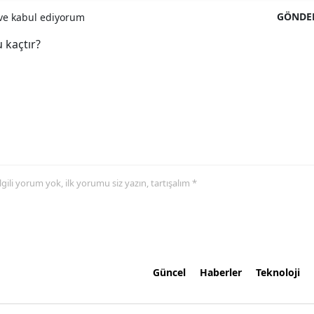
GÖNDE
e kabul ediyorum
 kaçtır?
 ilgili yorum yok, ilk yorumu siz yazın, tartışalım *
Güncel
Haberler
Teknoloji