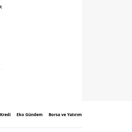
R
Kredi
Eko Gündem
Borsa ve Yatırım