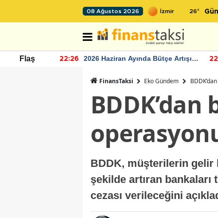
26
°
08 Ağustos 2026
Gün
r seviyesinin
2026 Haziran Ayında Bütçe Artışı
Flaş
22:26
22
Yaşandı
FinansTaksi
Eko Gündem
BDDK’dan b
BDDK’dan ba
operasyon
BDDK, müşterilerin gelir b
şekilde artıran bankaları
cezası verileceğini açıkla