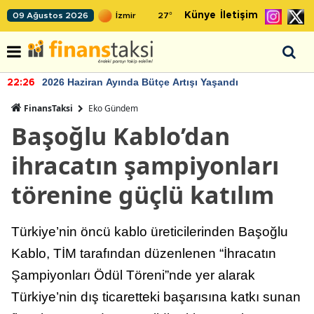
Künye
İletişim
09 Ağustos 2026
27
°
2026 Haziran Ayında Bütçe Artışı Yaşandı
22:26
FinansTaksi
Eko Gündem
Başoğlu Kablo’dan
ihracatın şampiyonları
törenine güçlü katılım
Türkiye’nin öncü kablo üreticilerinden Başoğlu
Kablo, TİM tarafından düzenlenen “İhracatın
Şampiyonları Ödül Töreni”nde yer alarak
Türkiye’nin dış ticaretteki başarısına katkı sunan