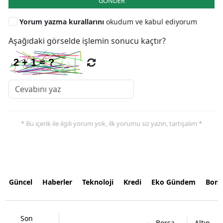
GÖNDER
Yorum yazma kurallarını
okudum ve kabul ediyorum
Aşağıdaki görselde işlemin sonucu kaçtır?
* Bu içerik ile ilgili yorum yok, ilk yorumu siz yazın, tartışalım *
Güncel
Haberler
Teknoloji
Kredi
Eko Gündem
Bors
Son
Borsa
Altın