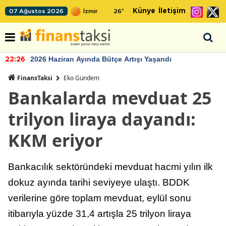
Künye
İletişim
07 Ağustos 2026
26
°
2026 Haziran Ayında Bütçe Artışı Yaşandı
22:26
FinansTaksi
Eko Gündem
Bankalarda mevduat 25
trilyon liraya dayandı:
KKM eriyor
Bankacılık sektöründeki mevduat hacmi yılın ilk
dokuz ayında tarihi seviyeye ulaştı. BDDK
verilerine göre toplam mevduat, eylül sonu
itibarıyla yüzde 31,4 artışla 25 trilyon liraya