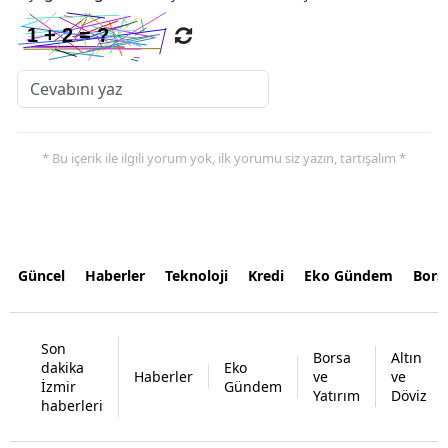
* Bu içerik ile ilgili yorum yok, ilk yorumu siz yazın, tartışalım *
Güncel
Haberler
Teknoloji
Kredi
Eko Gündem
Bors
Son
Borsa
Altın
dakika
Eko
Haberler
ve
ve
İzmir
Gündem
Yatırım
Döviz
haberleri