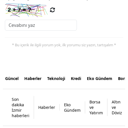
* Bu içerik ile ilgili yorum yok, ilk yorumu siz yazın, tartışalım *
Güncel
Haberler
Teknoloji
Kredi
Eko Gündem
Bors
Son
Borsa
Altın
dakika
Eko
Haberler
ve
ve
İzmir
Gündem
Yatırım
Döviz
haberleri