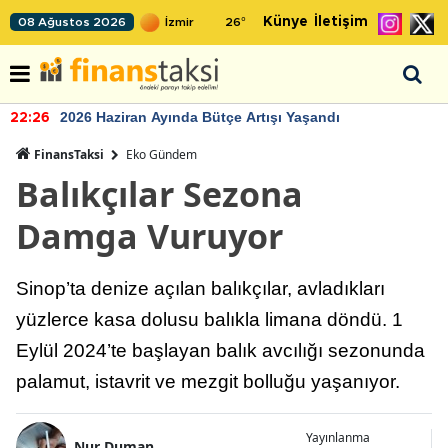
Künye
İletişim
08 Ağustos 2026
26
°
2026 Haziran Ayında Bütçe Artışı Yaşandı
22:26
FinansTaksi
Eko Gündem
Balıkçılar Sezona
Damga Vuruyor
Sinop’ta denize açılan balıkçılar, avladıkları
yüzlerce kasa dolusu balıkla limana döndü. 1
Eylül 2024’te başlayan balık avcılığı sezonunda
palamut, istavrit ve mezgit bolluğu yaşanıyor.
Yayınlanma
Nur Duman