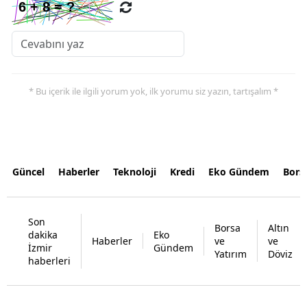
* Bu içerik ile ilgili yorum yok, ilk yorumu siz yazın, tartışalım *
Güncel
Haberler
Teknoloji
Kredi
Eko Gündem
Bors
Son
Borsa
Altın
dakika
Eko
Haberler
ve
ve
İzmir
Gündem
Yatırım
Döviz
haberleri