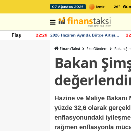
26
°
07 Ağustos 2026
Gün
r seviyesinin
2026 Haziran Ayında Bütçe Artışı
Flaş
22:26
22
Yaşandı
FinansTaksi
Eko Gündem
Bakan Şim
Bakan Şimş
değerlendi
Hazine ve Maliye Bakanı 
yüzde 32,6 olarak gerçekle
enflasyonundaki iyileşmeye
rağmen enflasyonla mücade