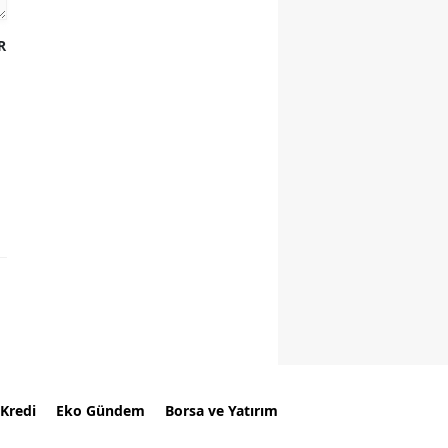
R
Kredi
Eko Gündem
Borsa ve Yatırım