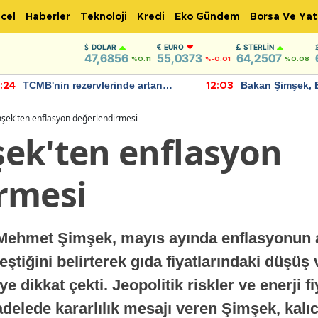
cel
Haberler
Teknoloji
Kredi
Eko Gündem
Borsa Ve Yat
DOLAR
EURO
STERLIN
47,6856
55,0373
64,2507
%0.11
%-0.01
%0.08
TCMB'nin rezervlerinde artan
Bakan Şimşek, 
:24
12:03
momentum devam ediyor
için umut verici
bulundu
şek'ten enflasyon değerlendirmesi
ek'ten enflasyon
rmesi
Mehmet Şimşek, mayıs ayında enflasyonun ayl
ştiğini belirterek gıda fiyatlarındaki düşüş
 dikkat çekti. Jeopolitik riskler ve enerji f
lede kararlılık mesajı veren Şimşek, kalıcı f