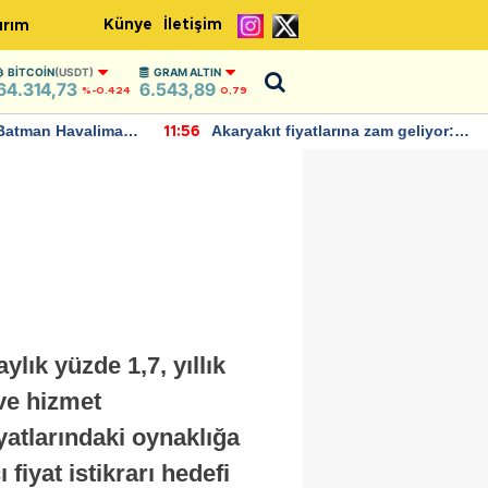
Künye
İletişim
ırım
BITCOIN
(USDT)
GRAM ALTIN
64.314,73
6.543,89
%-0.424
0,79
Batman Havalimanı
Akaryakıt fiyatlarına zam geliyor:
11:56
 açıklamalarda
Yeni tarih açıklandı
ık yüzde 1,7, yıllık
 ve hizmet
iyatlarındaki oynaklığa
iyat istikrarı hedefi