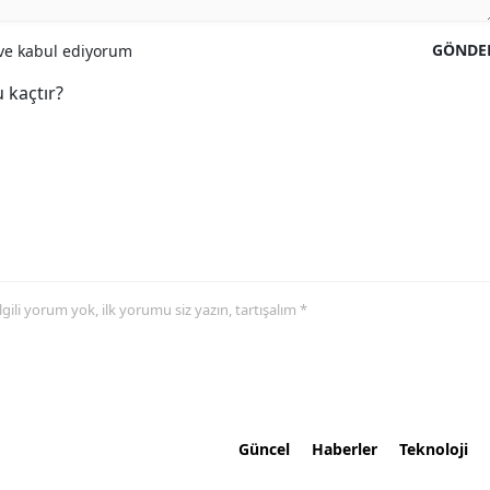
GÖNDE
e kabul ediyorum
 kaçtır?
 ilgili yorum yok, ilk yorumu siz yazın, tartışalım *
Güncel
Haberler
Teknoloji