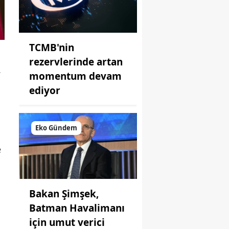
TCMB'nin
rezervlerinde artan
.
momentum devam
ediyor
Eko Gündem
e
Bakan Şimşek,
Batman Havalimanı
için umut verici