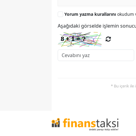
Yorum yazma kurallarını
okudum v
Aşağıdaki görselde işlemin sonucu
* Bu içerik ile