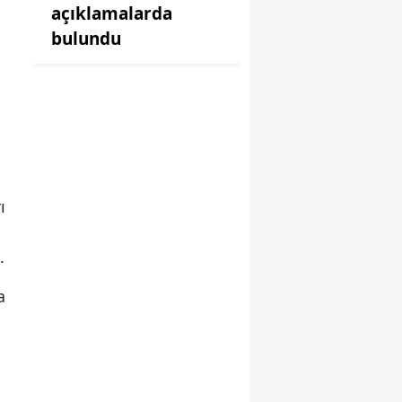
açıklamalarda
bulundu
ı
.
a