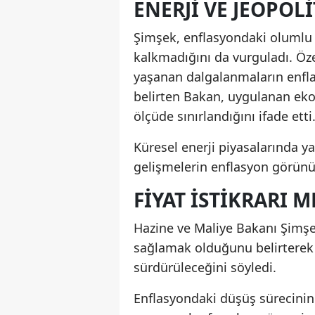
ENERJI VE JEOPOL
Şimşek, enflasyondaki olumlu
kalkmadığını da vurguladı. Özel
yaşanan dalgalanmaların enfl
belirten Bakan, uygulanan eko
ölçüde sınırlandığını ifade etti
Küresel enerji piyasalarında ya
gelişmelerin enflasyon görünüm
FIYAT ISTIKRARI M
Hazine ve Maliye Bakanı Şimşek
sağlamak olduğunu belirterek 
sürdürüleceğini söyledi.
Enflasyondaki düşüş sürecinin 