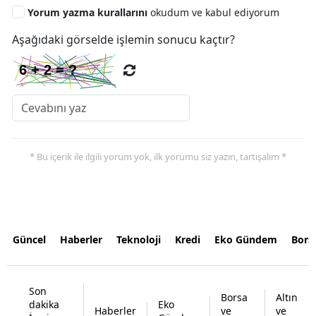
Yorum yazma kurallarını
okudum ve kabul ediyorum
Aşağıdaki görselde işlemin sonucu kaçtır?
* Bu içerik ile ilgili yorum yok, ilk yorumu siz yazın, tartışalım *
Güncel
Haberler
Teknoloji
Kredi
Eko Gündem
Bors
Son
Borsa
Altın
dakika
Eko
Haberler
ve
ve