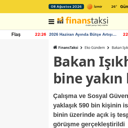
26
°
08 Ağustos 2026
Gün
r seviyesinin
2026 Haziran Ayında Bütçe Artışı
Flaş
22:26
22
Yaşandı
FinansTaksi
Eko Gündem
Bakan Işık
Bakan Işıkh
bine yakın k
Çalışma ve Sosyal Güvenli
yaklaşık 590 bin kişinin 
binin üzerinde açık iş tesp
görüşme gerçekleştirildi