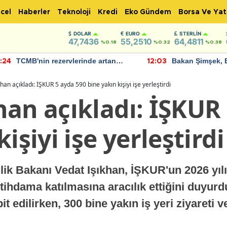
cel
Haberler
Teknoloji
Kredi
Eko Gündem
Borsa Ve Yat
DOLAR
EURO
STERLIN
47,7436
55,2510
64,4811
%0.18
%0.32
%0.38
TCMB'nin rezervlerinde artan
Bakan Şimşek, 
:24
12:03
momentum devam ediyor
için umut verici
bulundu
han açıkladı: İŞKUR 5 ayda 590 bine yakın kişiyi işe yerleştirdi
an açıkladı: İŞKUR
işiyi işe yerleştirdi
k Bakanı Vedat Işıkhan, İŞKUR'un 2026 yılı
istihdama katılmasına aracılık ettiğini duyu
it edilirken, 300 bine yakın iş yeri ziyareti 