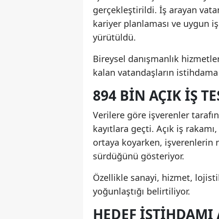
gerçekleştirildi. İş arayan va
kariyer planlaması ve uygun iş
yürütüldü.
Bireysel danışmanlık hizmetleri
kalan vatandaşların istihdama k
894 BIN AÇIK IŞ T
Verilere göre işverenler tarafı
kayıtlara geçti. Açık iş rakamı
ortaya koyarken, işverenlerin 
sürdüğünü gösteriyor.
Özellikle sanayi, hizmet, lojist
yoğunlaştığı belirtiliyor.
HEDEF ISTIHDAMI