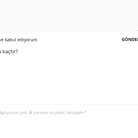
GÖNDE
e kabul ediyorum
 kaçtır?
 ilgili yorum yok, ilk yorumu siz yazın, tartışalım *