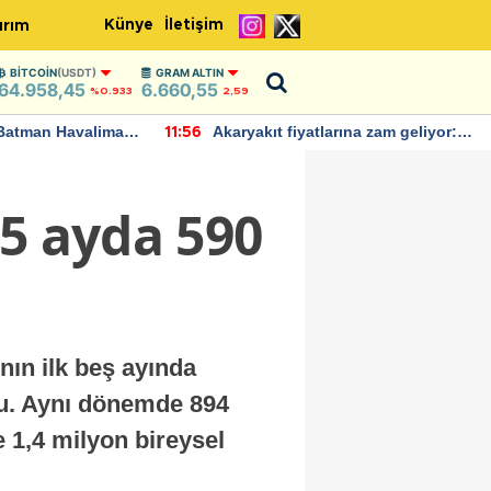
Künye
İletişim
ırım
BITCOIN
(USDT)
GRAM ALTIN
64.958,45
6.660,55
%0.933
2,59
Batman Havalimanı
Akaryakıt fiyatlarına zam geliyor:
11:56
 açıklamalarda
Yeni tarih açıklandı
 5 ayda 590
nın ilk beş ayında
rdu. Aynı dönemde 894
ve 1,4 milyon bireysel