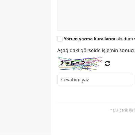
Yorum yazma kurallarını
okudum v
Aşağıdaki görselde işlemin sonucu
* Bu içerik ile