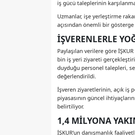
iş gücü taleplerinin karşılanma
Uzmanlar, işe yerleştirme raka
açısından önemli bir gösterge
İŞVERENLERLE Y
Paylaşılan verilere göre İŞKUR 
bin iş yeri ziyareti gerçekleşti
duyduğu personel talepleri, se
değerlendirildi.
İşveren ziyaretlerinin, açık iş 
piyasasının güncel ihtiyaçları
belirtiliyor.
1,4 MILYONA YAKI
İŞKUR'un danışmanlık faaliyet