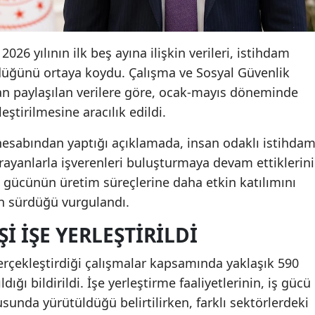
026 yılının ilk beş ayına ilişkin verileri, istihdam
rdüğünü ortaya koydu. Çalışma ve Sosyal Güvenlik
an paylaşılan verilere göre, ocak-mayıs döneminde
leştirilmesine aracılık edildi.
esabından yaptığı açıklamada, insan odaklı istihda
arayanlarla işverenleri buluşturmaya devam ettiklerini
 iş gücünün üretim süreçlerine daha etkin katılımını
n sürdüğü vurgulandı.
ŞI IŞE YERLEŞTIRILDI
gerçekleştirdiği çalışmalar kapsamında yaklaşık 590
dığı bildirildi. İşe yerleştirme faaliyetlerinin, iş gücü
usunda yürütüldüğü belirtilirken, farklı sektörlerdeki