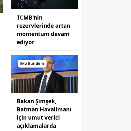
TCMB'nin
rezervlerinde artan
momentum devam
ediyor
m
Eko Gündem
Bakan Şimşek,
Batman Havalimanı
için umut verici
açıklamalarda