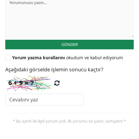
GÖNDER
Yorum yazma kurallarını
okudum ve kabul ediyorum
Aşağıdaki görselde işlemin sonucu kaçtır?
* Bu içerik ile ilgili yorum yok, ilk yorumu siz yazın, tartışalım *