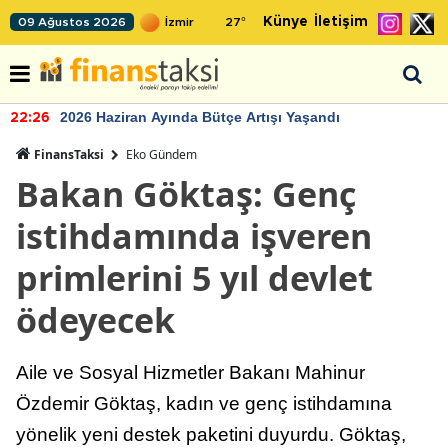
Künye
İletişim
09 Ağustos 2026
27
°
2026 Haziran Ayında Bütçe Artışı Yaşandı
22:26
FinansTaksi
Eko Gündem
Bakan Göktaş: Genç
istihdamında işveren
primlerini 5 yıl devlet
ödeyecek
Aile ve Sosyal Hizmetler Bakanı Mahinur
Özdemir Göktaş, kadın ve genç istihdamına
yönelik yeni destek paketini duyurdu. Göktaş,