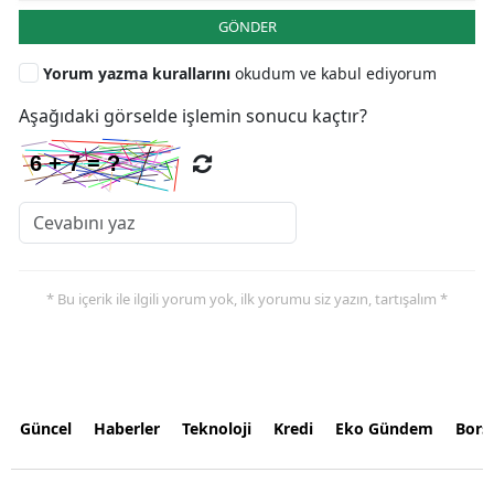
GÖNDER
Yorum yazma kurallarını
okudum ve kabul ediyorum
Aşağıdaki görselde işlemin sonucu kaçtır?
* Bu içerik ile ilgili yorum yok, ilk yorumu siz yazın, tartışalım *
Güncel
Haberler
Teknoloji
Kredi
Eko Gündem
Bors