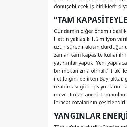
dönüşebilecek iş birlikleri” diy
“TAM KAPASITEYLE
Gündemin diğer önemli başlıkla
Hattın yaklaşık 1,5 milyon var
uzun süredir akışın durduğunu 
zaman tam kapasite kullanılmad
yatırımlar yaptık. Yeni yapılac
bir mekanizma olmalı.” Irak il
iletildiğini belirten Bayraktar
uzatılması gibi opsiyonların da 
mevcut olan ancak tamamlanm
ihracat rotalarının çeşitlendiri
YANGINLAR ENERJ