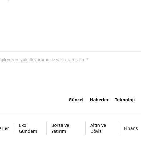
 ilgili yorum yok, ilk yorumu siz yazın, tartışalım *
Güncel
Haberler
Teknoloji
Eko
Borsa ve
Altın ve
rler
Finans
Gündem
Yatırım
Döviz