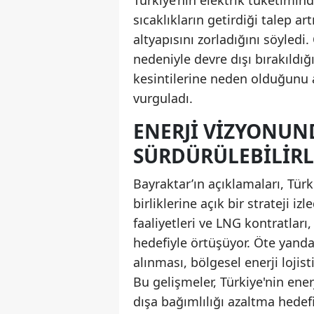
Türkiye’nin elektrik tüketimind
sıcaklıkların getirdiği talep ar
altyapısını zorladığını söyledi
nedeniyle devre dışı bırakıldığ
kesintilerine neden olduğunu 
vurguladı.
ENERJI VIZYONUN
SÜRDÜRÜLEBILIRL
Bayraktar’ın açıklamaları, Türk
birliklerine açık bir strateji i
faaliyetleri ve LNG kontratları
hedefiyle örtüşüyor. Öte yanda
alınması, bölgesel enerji lojist
Bu gelişmeler, Türkiye'nin en
dışa bağımlılığı azaltma hedef