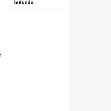
bulundu
k
.