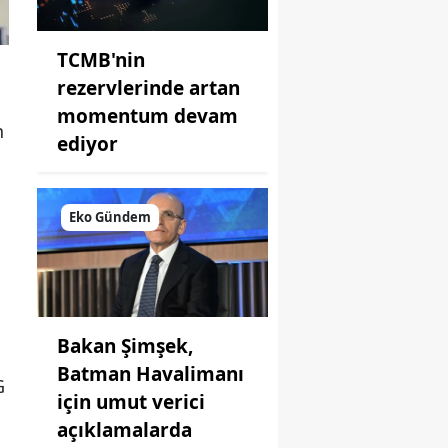
TCMB'nin
rezervlerinde artan
momentum devam
n
ediyor
Eko Gündem
Bakan Şimşek,
Batman Havalimanı
G
için umut verici
açıklamalarda