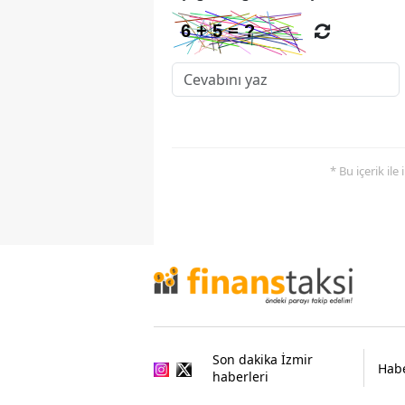
* Bu içerik ile
Son dakika İzmir
Habe
haberleri