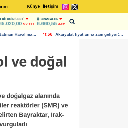
Künye
İletişim
ırım
BITCOIN
(USDT)
GRAM ALTIN
65.020,00
6.660,55
%0.856
2,59
Batman Havalimanı
Akaryakıt fiyatlarına zam geliyor:
11:56
 açıklamalarda
Yeni tarih açıklandı
l ve doğal
 ve doğalgaz alanında
ler reaktörler (SMR) ve
irten Bayraktar, Irak-
 vurguladı