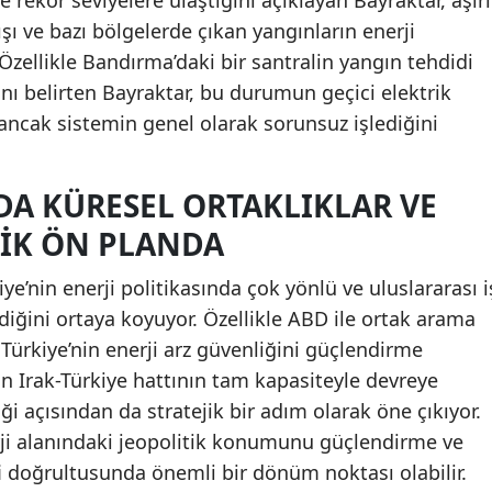
e rekor seviyelere ulaştığını açıklayan Bayraktar, aşırı
tışı ve bazı bölgelerde çıkan yangınların enerji
. Özellikle Bandırma’daki bir santralin yangın tehdidi
ını belirten Bayraktar, bu durumun geçici elektrik
ancak sistemin genel olarak sorunsuz işlediğini
DA KÜRESEL ORTAKLIKLAR VE
IK ÖN PLANDA
iye’nin enerji politikasında çok yönlü ve uluslararası i
zlediğini ortaya koyuyor. Özellikle ABD ile ortak arama
, Türkiye’nin enerji arz güvenliğini güçlendirme
n Irak-Türkiye hattının tam kapasiteyle devreye
iği açısından da stratejik bir adım olarak öne çıkıyor.
erji alanındaki jeopolitik konumunu güçlendirme ve
i doğrultusunda önemli bir dönüm noktası olabilir.