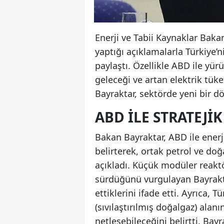
Enerji ve Tabii Kaynaklar Baka
yaptığı açıklamalarla Türkiye’
paylaştı. Özellikle ABD ile yürü
geleceği ve artan elektrik tük
Bayraktar, sektörde yeni bir dö
ABD ILE STRATEJIK
Bakan Bayraktar, ABD ile enerji
belirterek, ortak petrol ve d
açıkladı. Küçük modüler reakt
sürdüğünü vurgulayan Bayraktar
ettiklerini ifade etti. Ayrıca, 
(sıvılaştırılmış doğalgaz) alan
netleşebileceğini belirtti. Bay