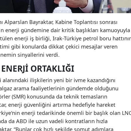
nı Alparslan Bayraktar, Kabine Toplantısı sonrası
nin enerji gündemine dair kritik başlıkları kamuoyuyla
tülen enerji iş birliği, Irak-Türkiye petrol boru hattını
etimi gibi konularda dikkat çekici mesajlar veren
nemin sinyallerini verdi.
 ENERJI ORTAKLIĞI
 alanındaki ilişkilerin yeni bir ivme kazandığını
oğalgaz arama faaliyetlerinin gündemde olduğunu
örler (SMR) konusunda da teknik temasların
, enerji güvenliğini artırma hedefiyle hareket
Türkiye'nin enerji tedarikinde önemli bir başlık olan LN
ında da ABD ile uzun vadeli kontratların hızla
raktar, “Bunlar çok hızlı şekilde somut adımlara