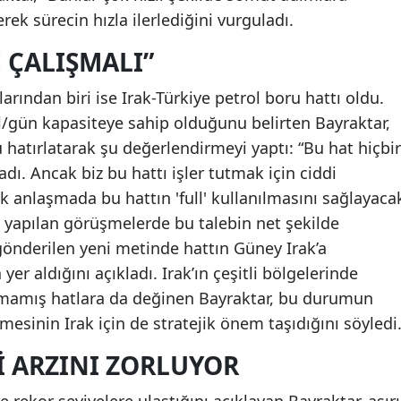
erek sürecin hızla ilerlediğini vurguladı.
 ÇALIŞMALI”
rından biri ise Irak-Türkiye petrol boru hattı oldu.
il/gün kapasiteye sahip olduğunu belirten Bayraktar,
hatırlatarak şu değerlendirmeyi yaptı: “Bu hat hiçbir
ı. Ancak biz bu hattı işler tutmak için ciddi
ak anlaşmada bu hattın 'full' kullanılmasını sağlayaca
e yapılan görüşmelerde bu talebin net şekilde
, gönderilen yeni metinde hattın Güney Irak’a
yer aldığını açıkladı. Irak’ın çeşitli bölgelerinde
amış hatlara da değinen Bayraktar, bu durumun
lmesinin Irak için de stratejik önem taşıdığını söyledi
I ARZINI ZORLUYOR