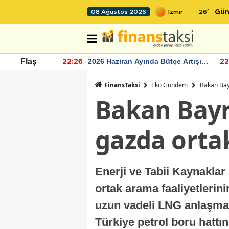
26
°
08 Ağustos 2026
Gün
r seviyesinin
2026 Haziran Ayında Bütçe Artışı
Flaş
22:26
22
Yaşandı
FinansTaksi
Eko Gündem
Bakan Bay
Bakan Bayra
gazda ort
Enerji ve Tabii Kaynaklar
ortak arama faaliyetleri
uzun vadeli LNG anlaşmala
Türkiye petrol boru hattın