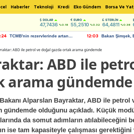
cel
Haberler
Teknoloji
Kredi
Eko Gündem
Borsa Ve Yat
DOLAR
EURO
STERLIN
47,7436
55,2510
64,4811
%0.18
%0.32
%0.38
TCMB'nin rezervlerinde artan
Bakan Şimşek, 
:24
12:03
momentum devam ediyor
için umut verici
bulundu
raktar: ABD ile petrol ve doğal gazda ortak arama gündemde
ktar: ABD ile petro
ak arama gündemde
 Bakanı Alparslan Bayraktar, ABD ile petrol
nin gündemde olduğunu açıkladı. Küçük modü
rında da somut adımların atılabileceğini bel
ın ise tam kapasiteyle çalışması gerektiğini