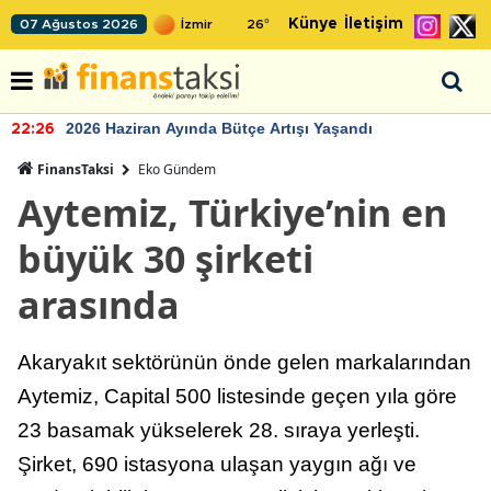
Künye
İletişim
07 Ağustos 2026
26
°
2026 Haziran Ayında Bütçe Artışı Yaşandı
22:26
FinansTaksi
Eko Gündem
Aytemiz, Türkiye’nin en
büyük 30 şirketi
arasında
Akaryakıt sektörünün önde gelen markalarından
Aytemiz, Capital 500 listesinde geçen yıla göre
23 basamak yükselerek 28. sıraya yerleşti.
Şirket, 690 istasyona ulaşan yaygın ağı ve