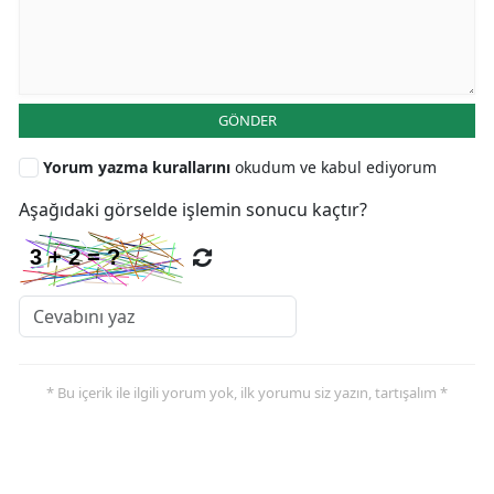
GÖNDER
Yorum yazma kurallarını
okudum ve kabul ediyorum
Aşağıdaki görselde işlemin sonucu kaçtır?
* Bu içerik ile ilgili yorum yok, ilk yorumu siz yazın, tartışalım *