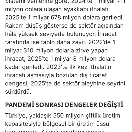
Sistemi verilerine göre, 2024’te 1 milyar 711
milyon dolara ulaşan ayakkabı ithalatı
2025’te 1 milyar 678 milyon dolara geriledi.
Rakam düşüş gösterse de sektör açısından
hâlâ yüksek seviyede bulunuyor. İhracat
tarafında ise tablo daha zayıf. 2022’de 1
milyar 310 milyon dolarla zirve yapan
ihracat, 2025’te 1 milyar 8 milyon dolara
kadar geriledi. 2023’te ilk kez ithalatın
ihracatı aşmasıyla bozulan dış ticaret
dengesi, 2025’te de sektör aleyhine seyrini
sürdürdü.
PANDEMI SONRASI DENGELER DEĞIŞTI
Türkiye, yaklaşık 550 milyon çiftlik üretim
kapasitesiyle bölgesel bir üretim üssü
konumunda. Ancak pandemi sonrası