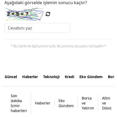
Aşağıdaki görselde işlemin sonucu kaçtır?
* Bu içerik ile ilgili yorum yok, ilk yorumu siz yazın, tartışalım *
Güncel
Haberler
Teknoloji
Kredi
Eko Gündem
Bors
Son
Borsa
Altın
dakika
Eko
Haberler
ve
ve
İzmir
Gündem
Yatırım
Döviz
haberleri