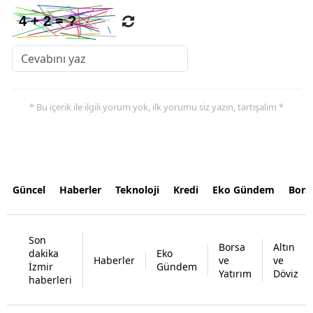
* Bu içerik ile ilgili yorum yok, ilk yorumu siz yazın, tartışalım *
Güncel
Haberler
Teknoloji
Kredi
Eko Gündem
Bors
Son
Borsa
Altın
dakika
Eko
Haberler
ve
ve
İzmir
Gündem
Yatırım
Döviz
haberleri