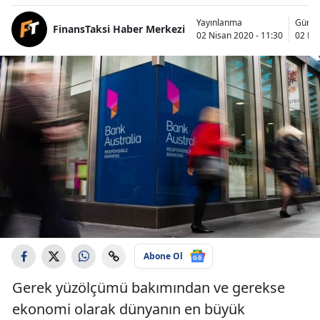
Yayınlanma
Günce
FinansTaksi Haber Merkezi
02 Nisan 2020 - 11:30
02 Nis
Abone Ol
Gerek yüzölçümü bakımından ve gerekse
ekonomi olarak dünyanın en büyük