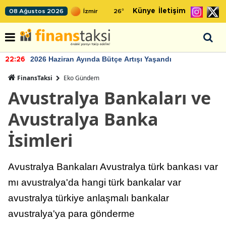
Künye
İletişim
08 Ağustos 2026
26
°
TCMB'nin rezervlerinde artan momentum devam ediyor
22:24
FinansTaksi
Eko Gündem
Avustralya Bankaları ve
Avustralya Banka
İsimleri
Avustralya Bankaları Avustralya türk bankası var
mı avustralya'da hangi türk bankalar var
avustralya türkiye anlaşmalı bankalar
avustralya'ya para gönderme