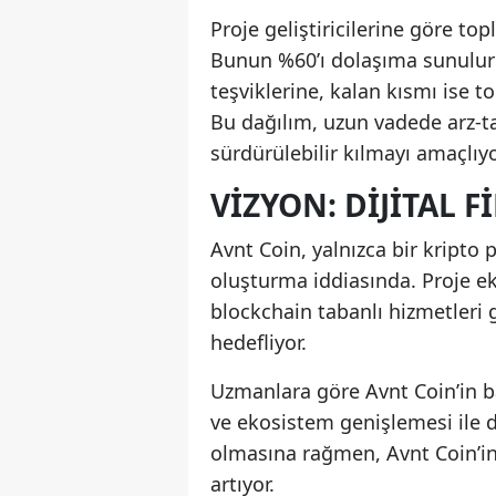
Proje geliştiricilerine göre to
Bunun %60’ı dolaşıma sunulurk
teşviklerine, kalan kısmı ise 
Bu dağılım, uzun vadede arz-t
sürdürülebilir kılmayı amaçlıyo
VIZYON: DIJITAL 
Avnt Coin, yalnızca bir kripto p
oluşturma iddiasında. Proje eki
blockchain tabanlı hizmetleri 
hedefliyor.
Uzmanlara göre Avnt Coin’in baş
ve ekosistem genişlemesi ile 
olmasına rağmen, Avnt Coin’in
artıyor.