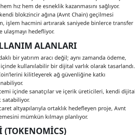
 hem hız hem de esneklik kazanmasını sağlıyor.
 kendi blokzincir ağına (Avnt Chain) geçilmesi
m, işlem hacmini artırarak saniyede binlerce transfer
e ulaşmayı hedefliyor.
ULLANIM ALANLARI
odaklı bir yatırım aracı değil; aynı zamanda ödeme,
inde kullanılabilir bir dijital varlık olarak tasarlandı.
oin’lerini kilitleyerek ağ güvenliğine katkı
nabiliyor.
mi içinde sanatçılar ve içerik üreticileri, kendi dijita
 satabiliyor.
ret altyapılarıyla ortaklık hedefleyen proje, Avnt
demesini mümkün kılmayı planlıyor.
 (TOKENOMICS)