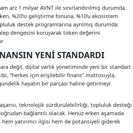
plam arz 1 milyar AVNT ile sınırlandırılmış durumda.
en, %20’si geliştirme fonuna, %10’u ekosistem
topluluk destek programlarına ayrılmış durumda.
alep dengesini koruyarak token değerini
r.
FINANSIN YENI STANDARDI
ara değil, dijital varlık yönetiminde yeni bir standart
bi, “herkes için erişilebilir finans” mottosuyla,
gündelik hayatın bir parçası haline getirmeyi
arısı, teknolojik sürdürülebilirliği, topluluk desteği
doğrudan bağlantılı olacak. Henüz erken aşamada
 hem yatırımcı ilgisi hem de potansiyeli giderek