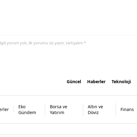
 ilgili yorum yok, ilk yorumu siz yazın, tartışalım *
Güncel
Haberler
Teknoloji
Eko
Borsa ve
Altın ve
rler
Finans
Gündem
Yatırım
Döviz