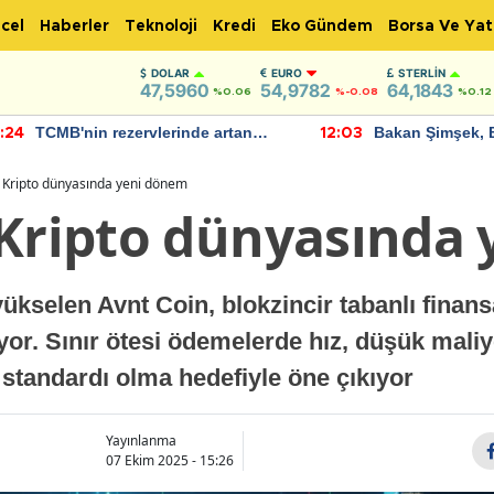
cel
Haberler
Teknoloji
Kredi
Eko Gündem
Borsa Ve Yat
DOLAR
EURO
STERLIN
47,5960
54,9782
64,1843
%0.06
%-0.08
%0.12
TCMB'nin rezervlerinde artan
Bakan Şimşek, 
:24
12:03
momentum devam ediyor
için umut verici
bulundu
: Kripto dünyasında yeni dönem
 Kripto dünyasında
yükselen Avnt Coin, blokzincir tabanlı finan
kiyor. Sınır ötesi ödemelerde hız, düşük mal
ni standardı olma hedefiyle öne çıkıyor
Yayınlanma
07 Ekim 2025 - 15:26