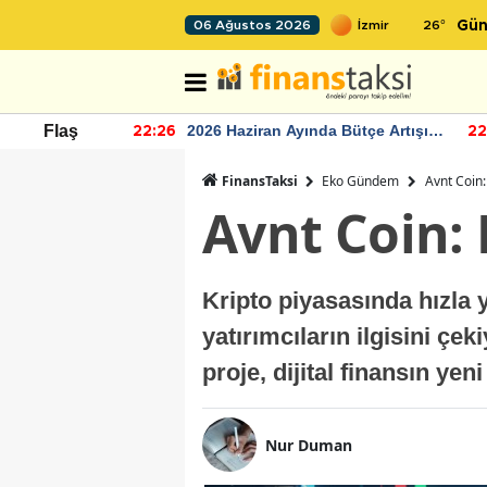
26
°
06 Ağustos 2026
Gün
r seviyesinin
2026 Haziran Ayında Bütçe Artışı
Flaş
22:26
22
Yaşandı
FinansTaksi
Eko Gündem
Avnt Coin
Avnt Coin:
Kripto piyasasında hızla 
yatırımcıların ilgisini çe
proje, dijital finansın ye
Nur Duman