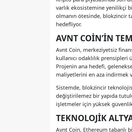
varlık ekosistemine yenilikçi bi
olmanın ötesinde, blokzincir t
hedefliyor.
AVNT COIN’IN TE
Avnt Coin, merkeziyetsiz finans
kullanıcı odaklılık prensipleri 
Projenin ana hedefi, geleneksel
maliyetlerini en aza indirmek 
Sistemde, blokzincir teknolojisi
değiştirilemez bir yapıda tutu
işletmeler için yüksek güvenlikl
TEKNOLOJIK ALTYA
Avnt Coin, Ethereum tabanlı bi