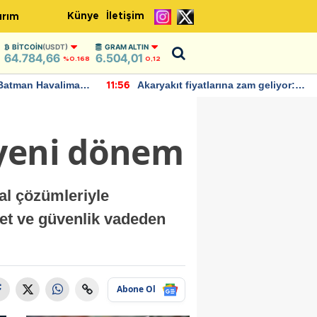
Künye
İletişim
ırım
BITCOIN
(USDT)
GRAM ALTIN
64.784,66
6.504,01
%0.168
0,12
Batman Havalimanı
Akaryakıt fiyatlarına zam geliyor:
11:56
 açıklamalarda
Yeni tarih açıklandı
 yeni dönem
sal çözümleriyle
iyet ve güvenlik vadeden
Abone Ol