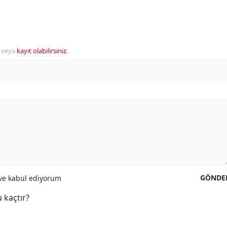
veya
kayıt olabilirsiniz
.
GÖNDE
e kabul ediyorum
 kaçtır?