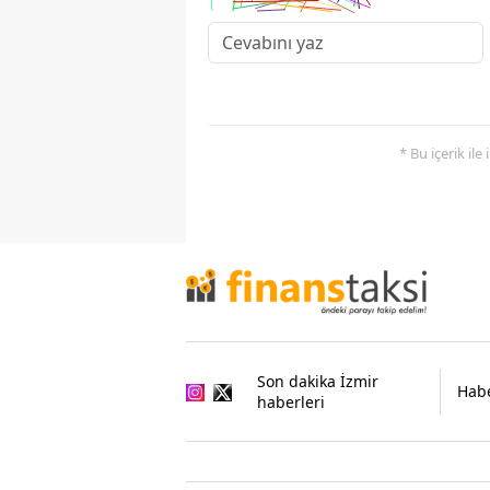
* Bu içerik ile
Son dakika İzmir
Habe
haberleri