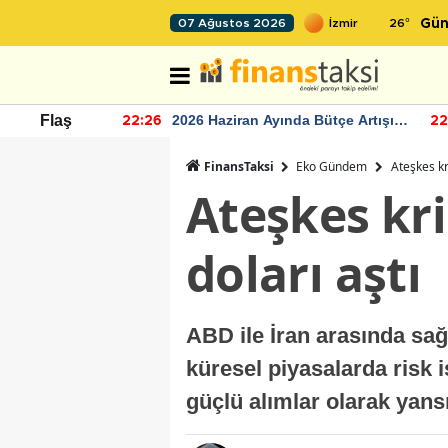
26
°
07 Ağustos 2026
Gün
r seviyesinin
2026 Haziran Ayında Bütçe Artışı
Flaş
22:26
22
Yaşandı
FinansTaksi
Eko Gündem
Ateşkes kr
Ateşkes kri
doları aştı
ABD ile İran arasında sağ
küresel piyasalarda risk i
güçlü alımlar olarak yans