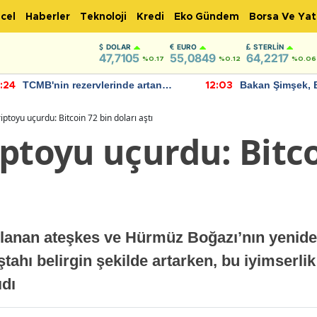
cel
Haberler
Teknoloji
Kredi
Eko Gündem
Borsa Ve Yat
DOLAR
EURO
STERLIN
47,7105
55,0849
64,2217
%0.17
%0.12
%0.06
TCMB'nin rezervlerinde artan
Bakan Şimşek, 
:24
12:03
momentum devam ediyor
için umut verici
bulundu
iptoyu uçurdu: Bitcoin 72 bin doları aştı
ptoyu uçurdu: Bitco
lanan ateşkes ve Hürmüz Boğazı’nın yeniden
ştahı belirgin şekilde artarken, bu iyimserli
ıdı