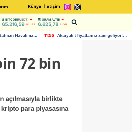
Künye
İletişim
ırım
BITCOIN
(USDT)
GRAM ALTIN
65.216,59
6.625,78
%1.125
2,05
Batman Havalimanı
Akaryakıt fiyatlarına zam geliyor:
11:56
 açıklamalarda
Yeni tarih açıklandı
in 72 bin
 açılmasıyla birlikte
k kripto para piyasasına