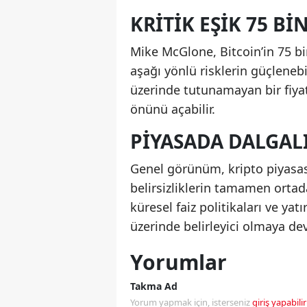
KRITIK EŞIK 75 BI
Mike McGlone, Bitcoin’in 75 bi
aşağı yönlü risklerin güçleneb
üzerinde tutunamayan bir fiyat
önünü açabilir.
PIYASADA DALGALI
Genel görünüm, kripto piyasası
belirsizliklerin tamamen ortad
küresel faiz politikaları ve y
üzerinde belirleyici olmaya d
Yorumlar
Takma Ad
Yorum yapmak için, isterseniz
giriş yapabilir