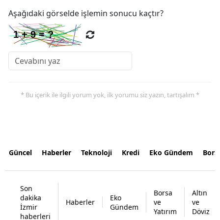
Aşağıdaki görselde işlemin sonucu kaçtır?
* Bu içerik ile ilgili yorum yok, ilk yorumu siz yazın, tartışalım *
Güncel
Haberler
Teknoloji
Kredi
Eko Gündem
Bors
Son
Borsa
Altın
dakika
Eko
Haberler
ve
ve
İzmir
Gündem
Yatırım
Döviz
haberleri